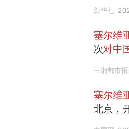
新华社
20
塞尔维
次
对中
三湘都市报
塞尔维
北京，
天的
国