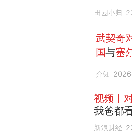
田园小归
2
武契奇
国
与
塞
谊？
介知
2026
视频丨
我爸都
新浪财经
2