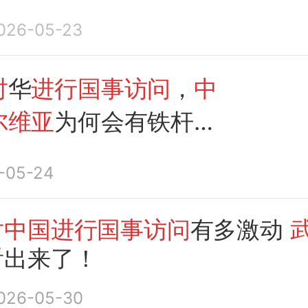
026-05-23
对
华
进行国事访问
，
中
尔维亚
为何会有铁杆情
-05-24
对中国进行国事访问
有多激动
看出来了！
026-05-30