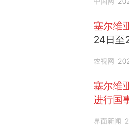
中国网
20
塞尔维
24日至
访问
农视网
20
塞尔维
进行国
界面新闻
2