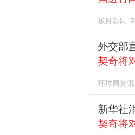
华，
国
极目新闻
2
外交部
契奇将
环球网资讯
新华社
契奇将