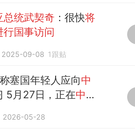
亚总统武契奇
：很快
将
进行国事访问
2025-09-08
1
跟贴
称塞国年轻人应向
中
 5月27日，正在
中国
事访问
的
塞尔维亚总统
2026-05-28
到访浙江嘉兴...