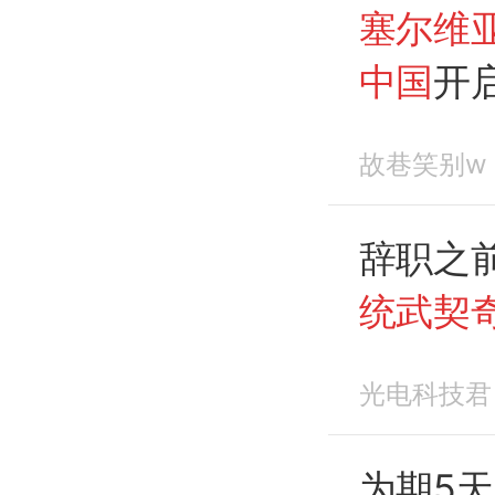
塞尔维
中国
开
故巷笑别w
辞职之
统武契
义重大
光电科技君
为期5