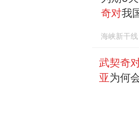
奇对
我
海峡新干线
武契奇
亚
为何