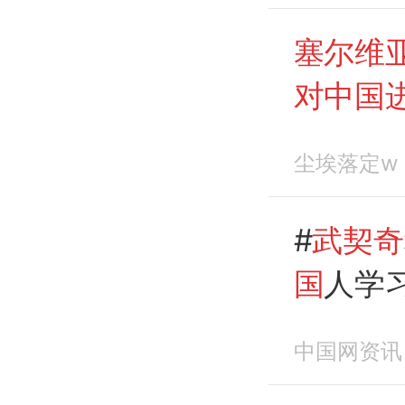
塞尔维
对中国
尘埃落定w
#
武契奇
国
人学习
进行国
中国网资讯
武契奇