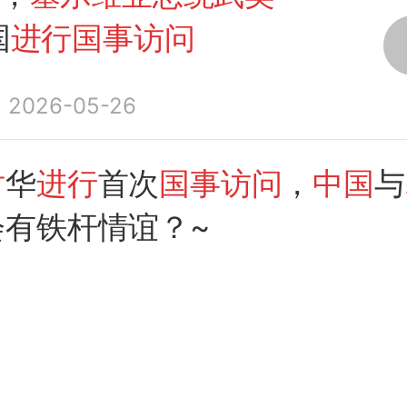
国
进行国事访问
2026-05-26
对
华
进行
首次
国事访问
，
中国
与
会有铁杆情谊？~