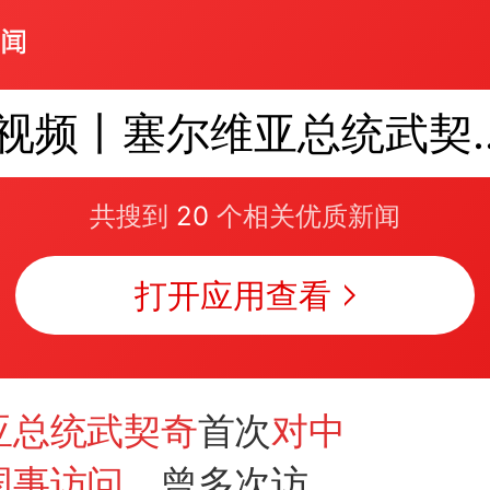
视频丨塞尔维亚总统武
共搜到
20
个相关优质新闻
打开应用查看
亚总统武契奇
首次
对中
国事访问
，曾多次访