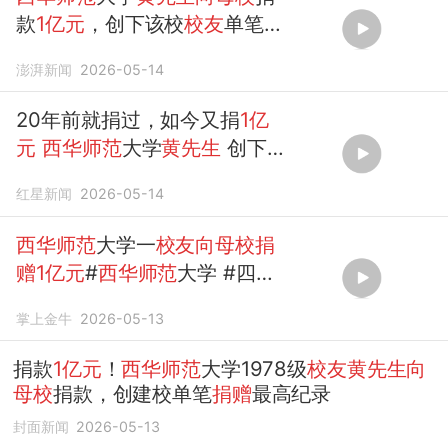
款
1亿元
，创下该校
校友
单笔
捐
赠
最高纪录
澎湃新闻
2026-05-14
20年前就捐过，如今又捐
1亿
元
西华师范
大学
黄先生
创下
校友
单笔
捐赠
最高纪录
红星新闻
2026-05-14
西华师范
大学一
校友向母校捐
赠1亿元
#
西华师范
大学 #四川
#权威解读
掌上金牛
2026-05-13
捐款
1亿元
！
西华师范
大学1978级
校友黄先生向
母校
捐款，创建校单笔
捐赠
最高纪录
封面新闻
2026-05-13