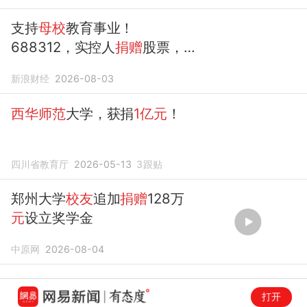
支持
母校
教育事业！
688312，实控人
捐赠
股票，
市值超4000万
元
新浪财经
2026-08-03
西华师范
大学，获捐
1亿元
！
四川省教育厅
2026-05-13
3
跟贴
郑州大学
校友
追加
捐赠
128万
元
设立奖学金
中原网
2026-08-04
打开