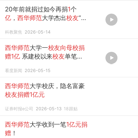
20年前就捐过如今再捐
1
个
亿
，
西华师范
大学杰出
校友
“
黄
先生
”再给
母校
捐款，创
校友
单
科教聚焦
2026-05-14
笔
捐赠
最高纪录。
西华师范
大学一
校友向母校捐
赠1亿
系建校以来
校友
单笔
捐
赠
最高纪录
看度新闻
2026-05-15
西华师范
大学校庆，隐名富豪
校友捐赠1亿元
证券时报e公司
2026-05-13
18
跟贴
西华师范
大学收到一笔
1亿元捐
赠
！