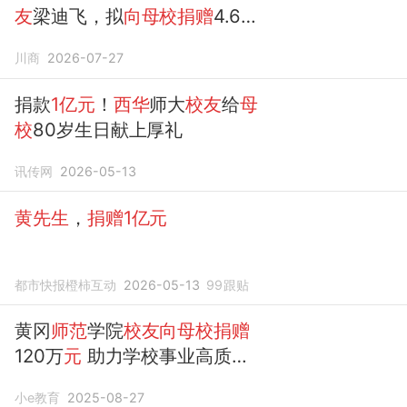
友
梁迪飞，拟
向母校捐赠
4.61
亿元
公司股票！
川商
2026-07-27
捐款
1亿元
！
西华
师大
校友
给
母
校
80岁生日献上厚礼
讯传网
2026-05-13
黄先生
，
捐赠1亿元
都市快报橙柿互动
2026-05-13
99
跟贴
黄冈
师范
学院
校友向母校捐赠
120万
元
助力学校事业高质量
发展！
小e教育
2025-08-27