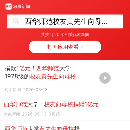
西华师范校友黄先生向母校捐赠1亿元
共搜到
20
个相关优质新闻
打开应用查看
捐款
1亿元
！
西华师范
大学
1978级的
校友黄先生向母校
捐
款，创建校单笔
捐赠
最高纪录
封面新闻
2026-05-13
#精选主播说
西华师范
大学一
校友向母校捐赠1亿元
大象新闻
2026-05-13
3
跟贴
西华师范
大学
黄先生向母校
捐