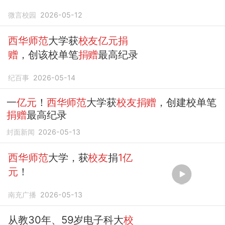
微言校园
2026-05-12
西华师范
大学获
校友亿元捐
赠
，创该校单笔
捐赠
最高纪录
纪百事
2026-05-14
一
亿元
！
西华师范
大学获
校友捐赠
，创建校单笔
捐赠
最高纪录
封面新闻
2026-05-13
西华师范
大学，获
校友
捐
1亿
元
！
南充广播
2026-05-13
从教30年、59岁电子科大
校