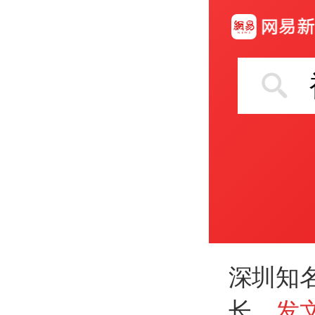
深圳知
长，
发