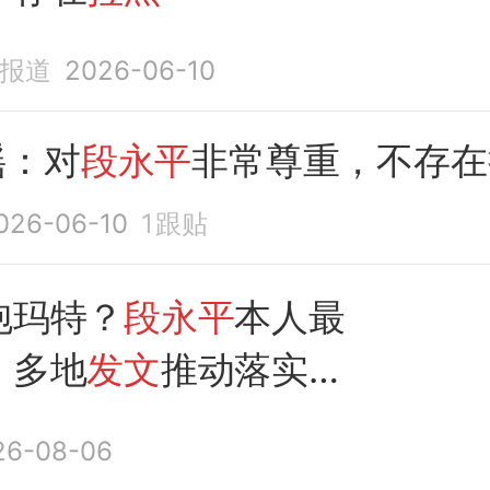
济报道
2026-06-10
谣：对
段永平
非常尊重，不存在
026-06-10
1
跟贴
泡玛特？
段永平
本人最
！多地
发文
推动落实职
休假！消费ETF汇添富
26-08-06
928)连续第四日回调，获