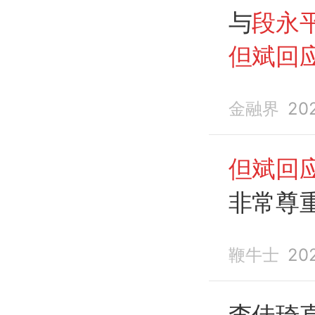
与
段永
但斌回
关注
段
金融界
20
不
拉黑
歧很正
但斌回
非常尊
鞭牛士
20
李佳琦