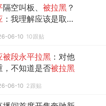
平
隔空叫板、
被拉黑
？
应
：我理解应该是取消
永平
有自己想法，我从
26-06-10
10
跟贴
任何人 对投资判断有分
常
应被段永平拉黑
：对他
重，不知道是否
被拉黑
26-06-10
2
跟贴
直播间首度开售奔驰新