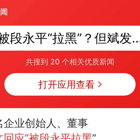
被段永平“拉黑”？但斌
共搜到
20
个相关优质新闻
打开应用查看
名企业创始人、董事
文回应“被段永平拉黑
”