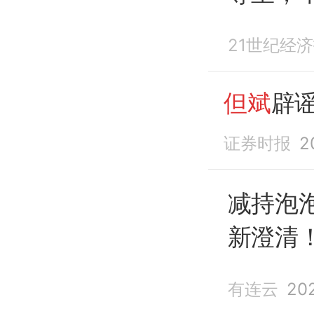
21世纪经
但斌
辟
证券时报
2
减持泡
新澄清
工带薪
有连云
20
(159