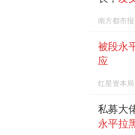
南方都市报
被段永平
应
红星资本局
私募大
永平拉