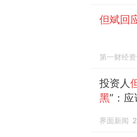
元……
但斌回
第一财经资
投资人
黑
”：
界面新闻
2