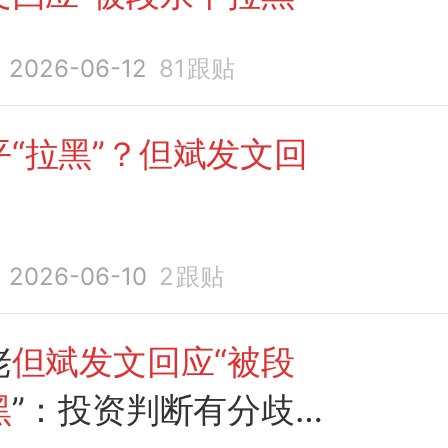
2026-06-12
81
跟贴
“拉黑”？但斌发文回
2026-06-10
2
跟贴
佬
但斌发文回应“被段
黑
”：投资判断有分歧