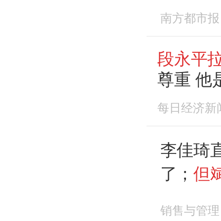
正常
南方都市报
段永平
尊重 他
注
每日经济新
李佳琦
了；
但
超1.1
销售与管理
专业版最