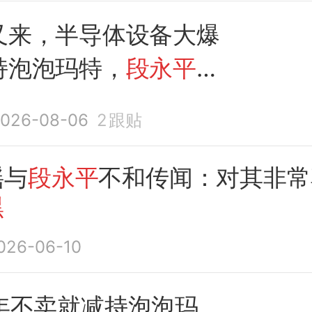
购超2.4亿份！
又来，半导体设备大爆
持泡泡玛特，
段永平回
026-08-06
2
跟贴
谣与
段永平
不和传闻：对其非常
黑
026-06-10
0年不卖就减持泡泡玛