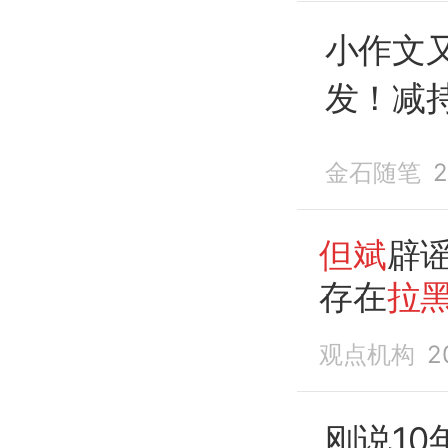
大举净申
小作文
发！减
应
来了
金石随笔
2
但斌
辟
存在
拉
观点机构
2
刚说1