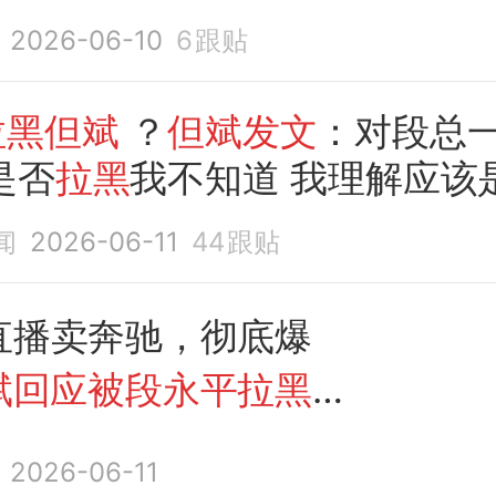
2026-06-10
6
跟贴
拉黑但斌
？
但斌发文
：对段总
是否
拉黑
我不知道 我理解应该
闻
2026-06-11
44
跟贴
直播卖奔驰，彻底爆
斌回应被段永平拉黑
；
亿人获得个税退税；豆包
2026-06-11
高档年费超5000