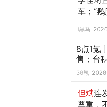
车；“鹅
腿”实
i黑马
2026
索功能
平“拉黑
”
8点1氪
售；台
拉黑
”
36氪
2026
但斌
连
尊重，