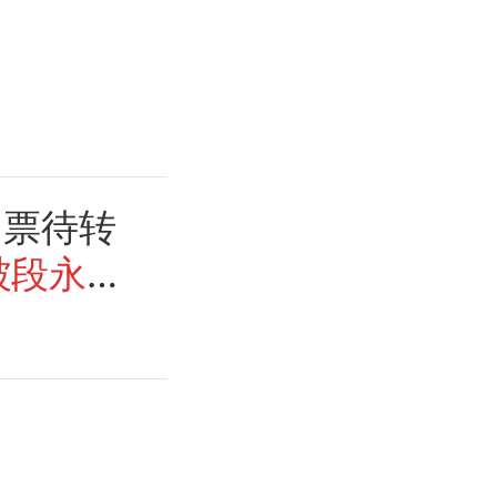
门票待转
被段永平