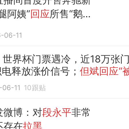
腿阿姨”
回应
所售“鹅
为鸭腿；微信朋友圈搜
-06-11
上线；
但斌回应被段永
...
丨世界杯门票遇冷，近18万张
积电释放涨价信号；
但斌回应“
-06-11
10
跟贴
发微博：对
段永平
非常
不存在
拉黑