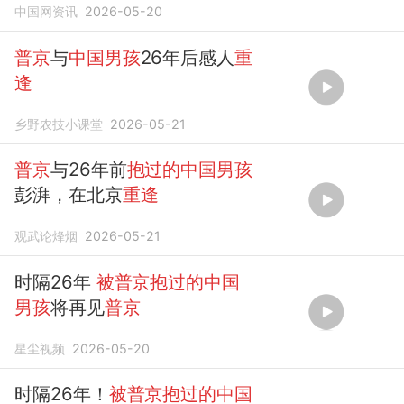
中国网资讯
2026-05-20
再见
普京
。回忆起26...
普京
与
中国男孩
26年后感人
重
逢
乡野农技小课堂
2026-05-21
普京
与26年前
抱过的中国男孩
彭湃，在北京
重逢
观武论烽烟
2026-05-21
时隔26年
被普京抱过的中国
男孩
将再见
普京
星尘视频
2026-05-20
时隔26年！
被普京抱过的中国