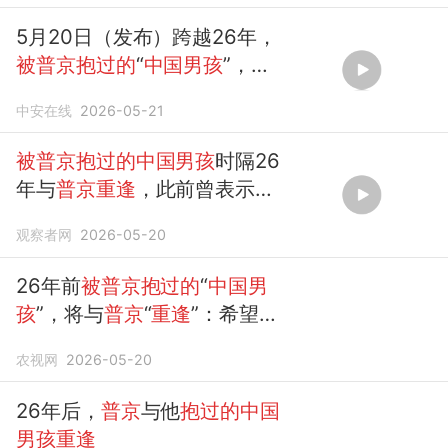
5月20日（发布）跨越26年，
被普京抱过的
“
中国男孩
”，与
普京重逢
了，获赠
普京
签名
中安在线
2026-05-21
照，二人互赠精美瓷...
被普京抱过的中国男孩
时隔26
年与
普京重逢
，此前曾表示想
对
普京
说：“您风采依旧，我已
观察者网
2026-05-20
从
男孩
变发福中年人...
26年前
被普京抱过的
“
中国男
孩
”，将与
普京
“
重逢
”：希望能
当面告诉总统先生，当年的小
农视网
2026-05-20
男孩
，如今已成长为建设国家
的工程师
26年后，
普京
与他
抱过的中国
男孩重逢