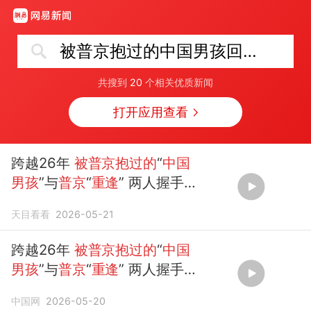
被普京抱过的中国男孩回应重逢
共搜到
20
个相关优质新闻
打开应用查看
跨越26年
被普京抱过的
“
中国
男孩
”与
普京
“
重逢
” 两人握手问
好
天目看看
2026-05-21
跨越26年
被普京抱过的
“
中国
男孩
”与
普京
“
重逢
” 两人握手问
好 (
中国
新闻网)
中国网
2026-05-20