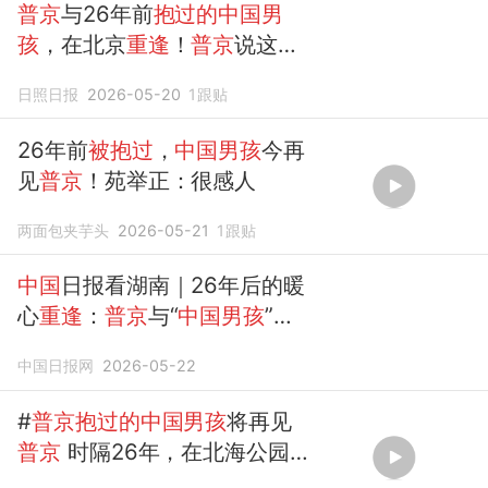
普京
与26年前
抱过的中国男
孩
，在北京
重逢
！
普京
说这是
“一个很大的惊喜”，见面细节
日照日报
2026-05-20
1
跟贴
来了
26年前
被抱过
，
中国男孩
今再
见
普京
！苑举正：很感人
两面包夹芋头
2026-05-21
1
跟贴
中国
日报看湖南｜26年后的暖
心
重逢
：
普京
与“
中国男孩
”的
奇妙缘分
中国日报网
2026-05-22
#
普京抱过的中国男孩
将再见
普京
时隔26年，在北海公园
被普京抱过的中国男孩
彭湃将