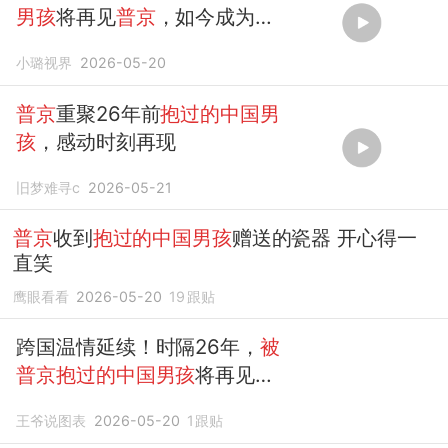
男孩
将再见
普京
，如今成为有
名工程师
小璐视界
2026-05-20
普京
重聚26年前
抱过的中国男
孩
，感动时刻再现
旧梦难寻c
2026-05-21
普京
收到
抱过的中国男孩
赠送的瓷器 开心得一
直笑
鹰眼看看
2026-05-20
19
跟贴
跨国温情延续！时隔26年，
被
普京抱过的中国男孩
将再见
普
京
？
王爷说图表
2026-05-20
1
跟贴