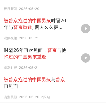
极目新闻
2026-05-20
被普京抱过的中国男孩
时隔26
年与
普京重逢
, 两人久久握
手、拥
抱
告别、互赠瓷器：我
观象视频
2026-05-21
带了醴陵陶瓷，总统回赠了皇
家茶具
时隔26年再次见面，
普京
与他
抱过的中国男孩重逢
华夏时报
2026-05-21
被普京抱过的中国男孩
与
普京
再见面
潇湘晨报
2026-05-20
2
跟贴