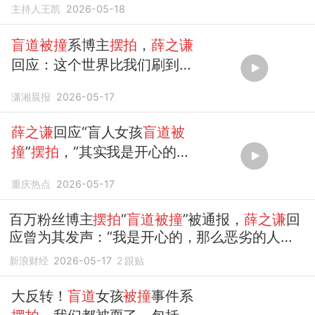
主持人王凯
2026-05-18
好
盲道被撞
系博主
摆拍
，
薛之谦
回应：这个世界比我们刷到的
都美好
潇湘晨报
2026-05-17
薛之谦
回应“盲人女孩
盲道被
撞
”
摆拍
，“其实我是开心的，
那么恶劣的人不是真实存在的”
重庆热点
2026-05-17
百万粉丝博主
摆拍
“
盲道被撞
”被通报，
薛之谦
回
应曾为其发声：“我是开心的，那么恶劣的人不
是真存在”
新浪财经
2026-05-17
2
跟贴
大反转！
盲道
女孩
被撞
事件系