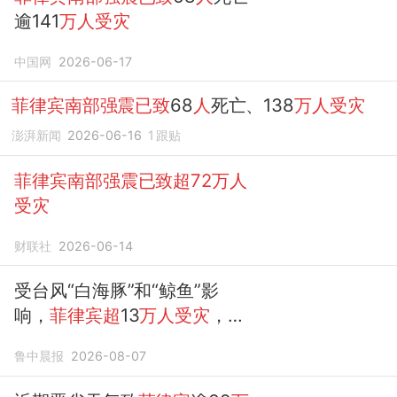
逾141
万人受灾
中国网
2026-06-17
菲律宾南部强震已致
68
人
死亡、138
万人受灾
澎湃新闻
2026-06-16
1
跟贴
菲律宾南部强震已致超72万人
受灾
财联社
2026-06-14
受台风“白海豚”和“鲸鱼”影
响，
菲律宾超
13
万人受灾
，灾
情导致4
人
死亡、1
人
受伤
鲁中晨报
2026-08-07