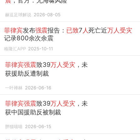
震
，官方：无海啸风险
赫逗足球解说
2026-08-05
菲律宾
发布
强震
报告：
已致
7
人
死亡近
万人受灾
记录800余次余震
格隆汇APP
2025-10-11
菲律宾强震
致39
万人受灾
，未
获援助反遭制裁
一叶禅林
2026-06-16
菲律宾强震
致39
万人受灾
，未
获中国援助反被制裁
胖猫喵喵
2026-06-15