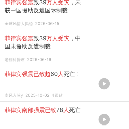
菲律宾强震
致39
万人受灾
，未
获中国援助反遭国际制裁
全球风情大揭秘
2026-06-15
菲律宾强震
致39
万人受灾
，中
国未援助反遭制裁
老稝科普君
2026-06-16
菲律宾强震已致超
60
人
死亡！
南风入弦y
2025-10-02
4
跟贴
菲律宾南部强震已致
78
人
死亡