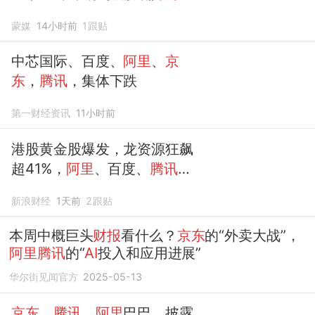
“民企第一”宝座？
蒙媒
14小时前
1
跟贴
中芯国际、百度、
阿里
、
京
东
，
腾讯
，集体下跌
第一财经资讯
11小时前
港股黄金股爆发，龙资源狂飙
超41%，
阿里
、百度、
腾讯
、
京东
、美团齐涨
新浪财经
1天前
2
跟贴
本周中概巨头
财报
看什么？
京东
的“外卖大战”，
阿里腾讯
的“
AI
投入和应用进展”
华尔街见闻官方
2025-05-13
京东
、
腾讯
、
阿里
巴巴，披露