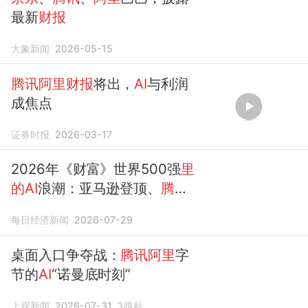
最新
财报
大象新闻
2026-05-15
腾讯阿里财报
将出，
AI
与利润
成焦点
证券时报
2026-03-17
2026年《财富》世界500强
里
的AI
浪潮：亚马逊登顶、
腾讯
首进前100、
京东阿里
排名跃
每日经济新闻
2026-07-29
升
桌面入口争夺战：
腾讯阿里
字
节的
AI
“诺曼底时刻”
上观新闻
2026-07-31
3
跟贴