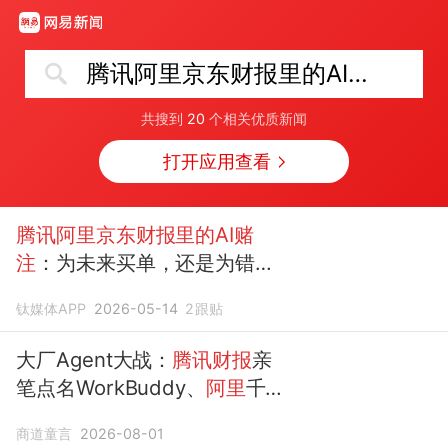
腾讯阿里京东财报里的AI赌注
共搜到
20
个相关优质新闻
打开应用查看
腾讯阿里京东财报里的AI赌
注
：为未来买单，还是为错误
买单？
钛媒体APP
2026-05-14
2
跟贴
大厂Agent大战：
腾讯财报
亲
笔点名WorkBuddy、
阿里
千
问办公上线、字节飞书并入豆
商道童言
2026-08-01
包，谁占住
AI
办公智能体"每天