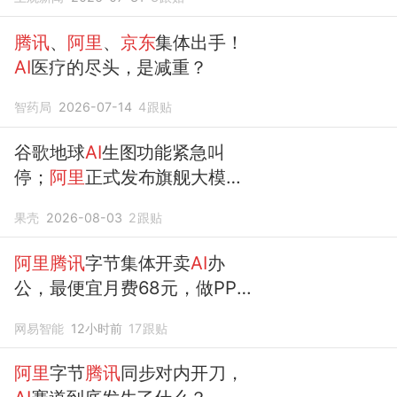
腾讯
、
阿里
、
京东
集体出手！
AI
医疗的尽头，是减重？
智药局
2026-07-14
4
跟贴
谷歌地球
AI
生图功能紧急叫
停；
阿里
正式发布旗舰大模型
Qwen3.8；
京东
外卖发布
AI
智
果壳
2026-08-03
2
跟贴
能头盔
阿里腾讯
字节集体开卖
AI
办
公，最便宜月费68元，做PPT
够烧吗？
网易智能
12小时前
17
跟贴
阿里
字节
腾讯
同步对内开刀，