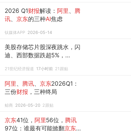
那一个界面"？
2026 Q1
财报
解读：
阿里
、
腾
讯
、
京东
的三种
AI
焦虑
钛媒体APP
2026-05-14
美股存储芯片股深夜跳水，闪
迪、西部数据跌超5%，
SpaceX大跌13%，
腾讯
、网
21世纪经济报道
17小时前
21
跟贴
易、
京东
、
阿里
巴巴集体走低
阿里
、
腾讯
、
京东
2026Q1：
三份
财报
，三种终局
鲸商
2026-05-20
2
跟贴
京东
41位，
阿里
56位，
腾讯
97位：谁最有可能掀翻
京东
的