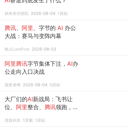
AI
赛道到底发生了什么？
独角兽挖掘机
2026-08-04
1
跟贴
腾讯
、
阿里
、字节的
AI
办公
大战：赛马与变阵内幕
晚点LatePost
2026-08-03
阿里腾讯
字节集体下注，
AI
办
公走向入口决战
观察者网
2026-08-04
9
跟贴
大厂们的
AI
新战局：飞书让
位、
阿里
整合、
腾讯
领跑，谁
将定义
AI
办公的未来？
搜狐科技
1天前
1
跟贴