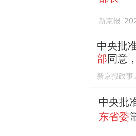
新京报
20
中央批
部
同意
长
新京报政事
中央批
东省委
东
省政