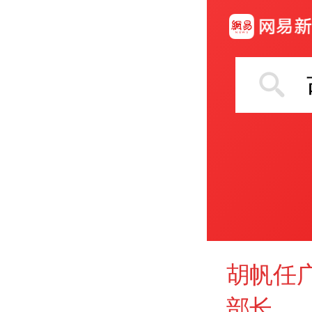
胡帆任
部长