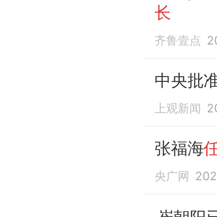
长
齐鲁壹点
2
中央批
上观新闻
2
张福海
央广网
202