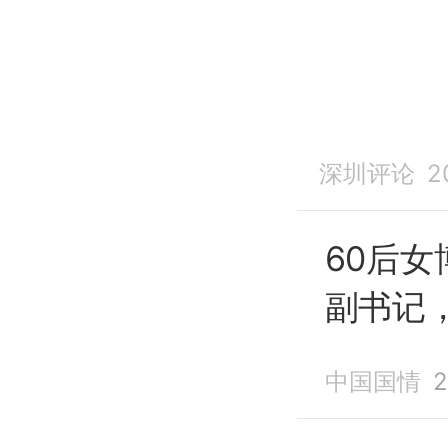
深圳评论
2
60后
副书记
部部长
中国国情
2