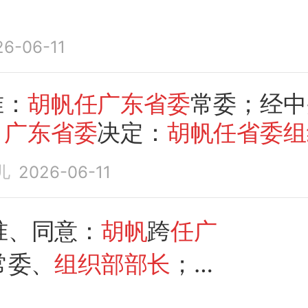
26-06-11
准：
胡帆任广东省委
常委；经中
，
广东省委
决定：
胡帆任省委组
儿
2026-06-11
准、同意：
胡帆
跨
任广
常委、
组织部部长
；
广
府领导班子最新分工公