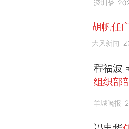
深圳梦
20
布；许
学党委
胡帆任
大风新闻
2
程福波
组织部
羊城晚报
2
冯忠华