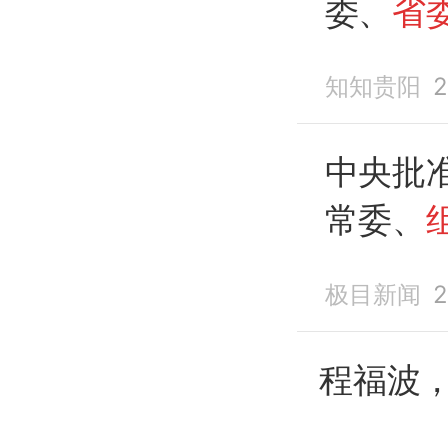
委、
省
委书记
知知贵阳
2
中央批
常委、
极目新闻
2
程福波