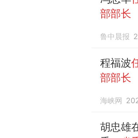
部部长
鲁中晨报
2
程福波
部部长
海峡网
20
胡忠雄