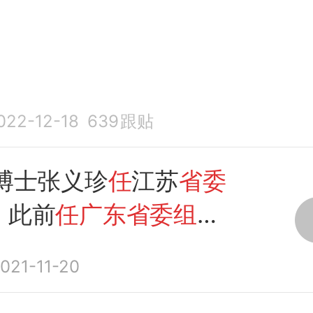
022-12-18
639
跟贴
女博士张义珍
任
江苏
省委
，此前
任广东省委组织
021-11-20