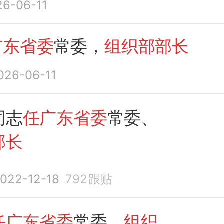
26-06-11
建领
任
深圳职业技术大
书记|深圳特事
广东省委
常委，
组织部部长
026-06-11
同志
任广东省委
常委、
部长
022-12-18
792
跟贴
任广东省委
常委、
组织