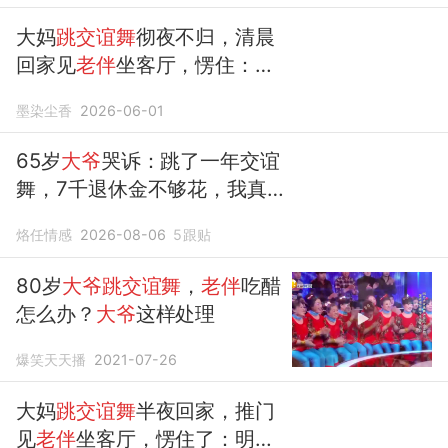
大妈
跳交谊舞
彻夜不归，清晨
回家见
老伴
坐客厅，愣住：商
量离婚吧
墨染尘香
2026-06-01
65岁
大爷
哭诉：跳了一年交谊
舞，7千退休金不够花，我真
的好后悔
烙任情感
2026-08-06
5
跟贴
80岁
大爷跳交谊舞
，
老伴
吃醋
怎么办？
大爷
这样处理
爆笑天天播
2021-07-26
大妈
跳交谊舞
半夜回家，推门
见
老伴
坐客厅，愣住了：明天