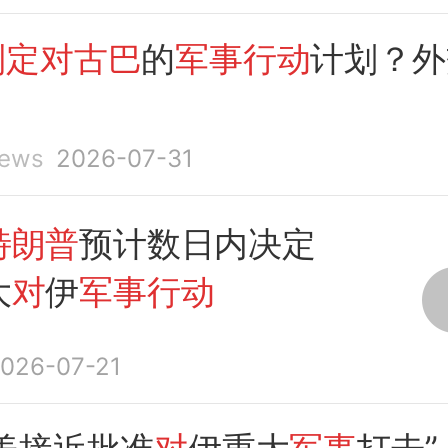
美以袭击
制定对古巴
的
军事行动
计划？外
ews
2026-07-31
特朗普
预计数日内决定
大
对
伊
军事行动
026-07-21