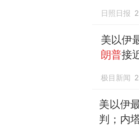
山” ；
日照日报
2
以领导
胡
称
双
美以伊
朗普
接
以方保
极目新闻
2
美国不
坚决回
美以伊
判；内
伊打击