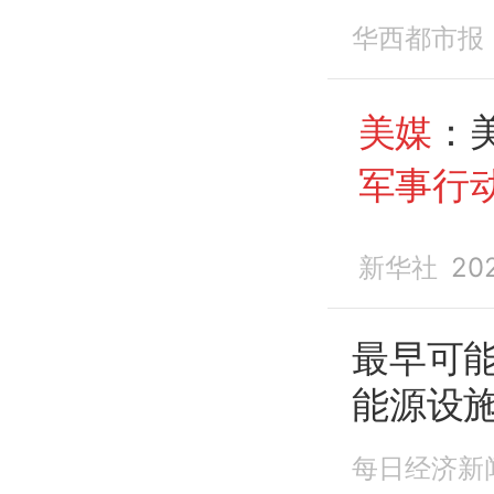
华西都市报
美媒
：
军事行
新华社
20
最早可
能源设
狠狠打
每日经济新