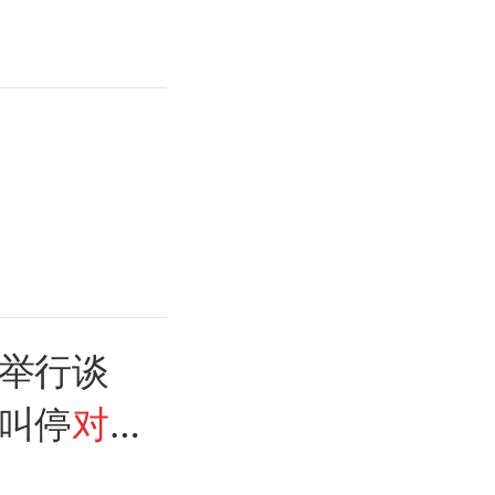
举行谈
叫停
对
复至战