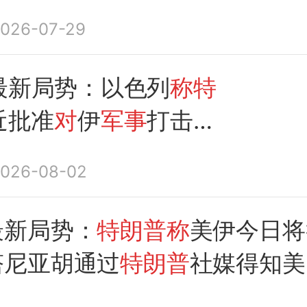
对
伊
军事行动
以来，美
026-07-29
人首次会晤，内塔尼亚
方目标保持一致
最新局势：以色列
称特
近批准
对
伊
军事
打击，
持高度警惕；伊朗警告
026-08-02
要采取“冒险
行动
”：将
应任何侵犯行为
最新局势：
特朗普称
美伊今日将
塔尼亚胡通过
特朗普
社媒得知美
；伊朗重申霍尔木兹海峡不会恢