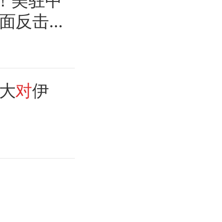
”！美驻中
面反击
大
对
伊