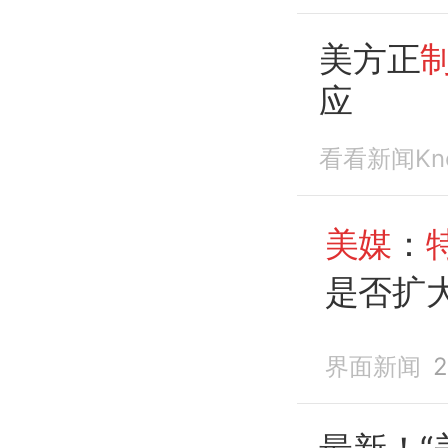
对
潜在
美方正
应
看看新闻Kn
美媒
：
是否扩
界面新闻
2