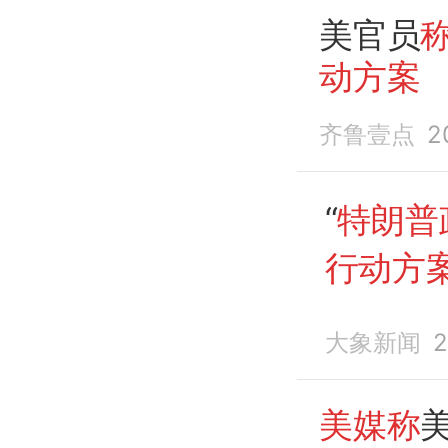
美官员
动方案
齐鲁壹点
2
“
特朗普
行动方
大象新闻
2
美媒称