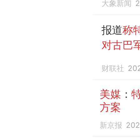
大象新闻
2
事行动
报道
称
对古巴
财联社
20
美媒
：
方案
新京报
202