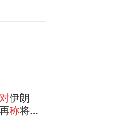
对
伊朗
再
称
将
计划应