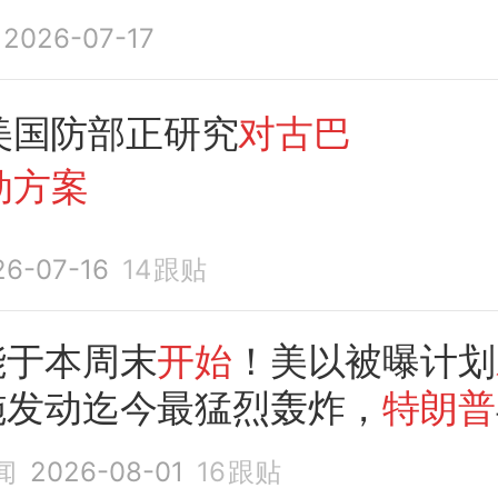
2026-07-17
美国防部正研究
对古巴
动方案
26-07-16
14
跟贴
能于本周末
开始
！美以被曝计划
施发动迄今最猛烈轰炸，
特朗普
击伊朗，伊朗官员：
已制定
全面
闻
2026-08-01
16
跟贴