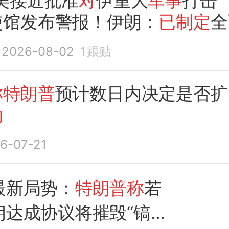
美接近批准
对
伊重大
军事
打击
使馆发布警报！伊朗：
已制定
全
2026-08-02
1
跟贴
称特朗普
预计数日内决定是否扩
动
6-07-21
最新局势：
特朗普称
若
朗达成协议将摧毁“镐