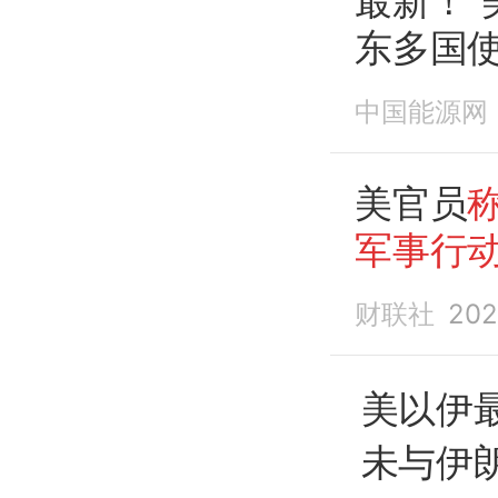
最新！“
东多国
方案
中国能源网
美官员
军事行
财联社
202
美以伊
未与伊