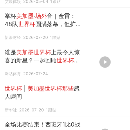
艾辰体娱
2026-05-04
1
跟贴
举杯
美加墨
·
场外
音｜金雷：
48队
世界杯
圆满落幕，但扩
军，这才刚开始
新浪财经
2026-07-20
1
跟贴
谁是
美加墨世界杯
上最令人惊
喜的新星？一起回顾
世界杯
上
那些
未来之星
咪咕体育
2026-07-24
世界杯
|
美加墨世界杯那些
感
人瞬间
新华社
2026-07-20
1
跟贴
全场比赛结束！西班牙1比0战