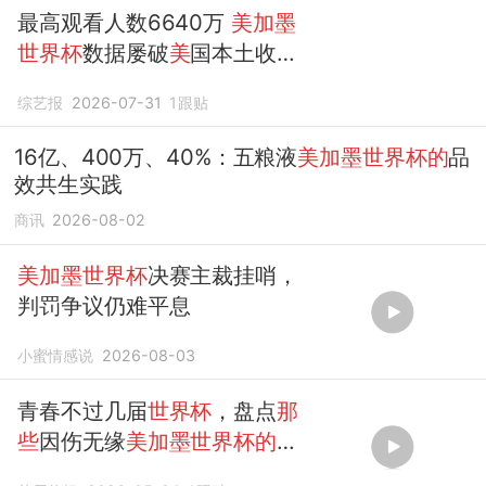
最高观看人数6640万
美加墨
世界杯
数据屡破
美
国本土收视
纪录
综艺报
2026-07-31
1
跟贴
16亿、400万、40%：五粮液
美加墨世界杯的
品
效共生实践
商讯
2026-08-02
美加墨世界杯
决赛主裁挂哨，
判罚争议仍难平息
小蜜情感说
2026-08-03
青春不过几届
世界杯
，盘点
那
些
因伤无缘
美加墨世界杯的
球
星