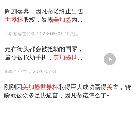
闹剧落幕，因凡蒂诺终止出售
世界杯
股权，暴露
美加墨
内
幕，三大不争事实
小驿拍客在北漂
2026-08-01
16
跟贴
走在街头都会被抢劫的国家，
最少被抢劫手机，
美加墨世界
杯
墨西哥城
酷酷的小生活
2026-07-31
刚刚因
美加墨世界杯
取得巨大成功赢得
美
誉，转
瞬就被众多足协逼宫，因凡蒂诺怎么了~