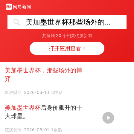
美加墨世界杯那些场外的博弈
共搜到
20
个相关优质新闻
打开应用查看
美加墨世界杯
，
那些场外的博
弈
新浪财经
2026-06-10
3
跟贴
美加墨世界杯
后身价飙升的十
大球星。
浣溪爱球
2026-08-01
1
跟贴