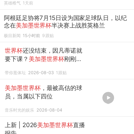
英雄稚气
1天前
阿根廷足协将7月15日设为国家足球队日，以纪
念在
美加墨世界杯
半决赛上战胜英格兰
极目新闻
15小时前
9
跟贴
世界杯
还没结束，因凡蒂诺就
要下课？
美加墨世界杯
刚刚落
下帷幕，西班牙捧杯的狂欢背
带你逛体坛
2026-08-03
1
跟贴
后，另一场风暴却正在酝酿
美加墨世界杯
，最被高估的球
员，当属以下四位
音乐时光的娱乐
2026-08-04
上新 | 2026
美加墨世界杯
直播
报告