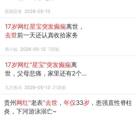
的二次伤害
医路防老
2026-05-13
17岁网红星宝突发癫痫
离世，
去世
前一天还认真收拾家务
韩小娱
2026-05-12
7
跟贴
17岁网红“星宝”突发癫痫
离
世，父母悲痛，家里还有2个
女儿
九方鱼论
2026-05-13
21
跟贴
贵州
网红“
老表
”去世
，
年仅
33
岁
，患强直性脊柱
炎，下河游泳溺亡~