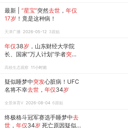
最新 |
“星宝”
突然
去世
，
年仅
17岁
！竟是这种病！
天津广播
2026-05-12
3
跟贴
年仅
38
岁
，山东财经大学院
长、国家“万人计划”学者
突发
疾病
去世
高校生态观察
11小时前
疑似睡梦中
突发
心脏病！UFC
名将不幸
去世
，
年仅
34
岁
全景体育V
2026-08-04
6
跟贴
终极格斗冠军赛选手睡梦中
去
世
，
年仅
34
岁
死亡原因疑似