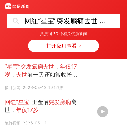
网红“星宝”突发癫痫去世 年仅17岁
共搜到
20
个相关优质新闻
打开应用查看
“星宝”突发癫痫去世
，
年仅17
岁
，
去世
前一天还如常收拾家
务
极目新闻
2026-05-12
194
跟贴
网红“星宝”
王金怡
突发癫痫
离
世，
年仅17岁
范竹视频
2026-05-12