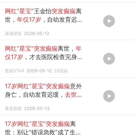
网红“星宝”
王金怡
突发癫痫
离
世，
年仅17岁
，自幼发育迟
缓、存在语言障碍
潇湘晨报
2026-05-12
网红“星宝”突发癫痫
离世，
年
仅17岁
，才去医院检查完身体
不久
星娱STAR
2026-05-12
28
跟贴
17岁网红“星宝”突发癫痫
意外
身亡，自幼发育迟缓，
去世
前
一天还认真做家务
看度新闻
2026-05-13
17岁网红“星宝”突发癫痫
离
世：别让“错误急救”成了生命