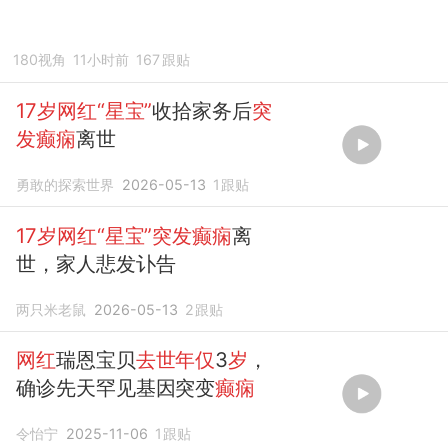
180视角
11小时前
167
跟贴
17岁网红“星宝”
收拾家务后
突
发癫痫
离世
勇敢的探索世界
2026-05-13
1
跟贴
17岁网红“星宝”突发癫痫
离
世，家人悲发讣告
两只米老鼠
2026-05-13
2
跟贴
网红
瑞恩宝贝
去世年仅
3
岁
，
确诊先天罕见基因突变
癫痫
令怡宁
2025-11-06
1
跟贴