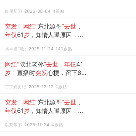
突发
心脏病
红星新闻
2026-08-04
4
跟贴
突发
！
网红“
东北源哥
”去世
，
年仅
61
岁
，知情人曝原因，酒
精引起
裕丰娱间说
2025-11-24
140
跟贴
网红“
陕北老孙
”去世
，
年仅
41
岁
！直播时
突发
心梗，留下6
个孩子
丁丁鲤史纪
2025-12-17
2
跟贴
突发
！
网红“
东北源哥
”去世
，
年仅
61
岁
，知情人曝原因：酒
精引起
以茶带书
2025-11-24
4
跟贴