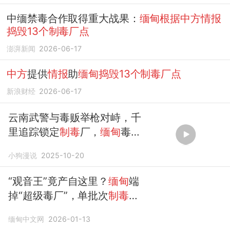
中缅禁毒合作取得重大战果：
缅甸根据中方情报
捣毁13个制毒厂点
澎湃新闻
2026-06-17
中方
提供
情报
助
缅甸捣毁13个制毒厂点
新浪财经
2026-06-17
云南武警与毒贩举枪对峙，千
里追踪锁定
制毒
厂，
缅甸
毒枭
终落法
小狗漫说
2025-10-20
“观音王”竟产自这里？
缅甸
端
掉“超级毒厂”，单批次
制毒
量
震惊全球，厂内设备曝光
缅甸中文网
2026-01-13