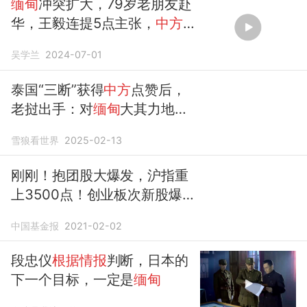
缅甸
冲突扩大，79岁老朋友赴
华，王毅连提5点主张，
中方
送出大礼
吴学兰
2024-07-01
泰国“三断”获得
中方
点赞后，
老挝出手：对
缅甸
大其力地区
限电
雪狼看世界
2025-02-13
刚刚！抱团股大爆发，沪指重
上3500点！创业板次新股爆
炒，最猛飙100%！
缅甸
惊
中国基金报
2021-02-02
变，
中方
回应！昂山素季发声
段忠仪
根据情报
判断，日本的
下一个目标，一定是
缅甸