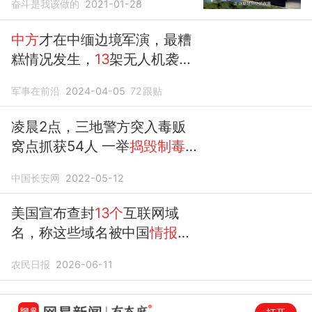
奋斗是我该做的
2021-01-28
中方
才在中缅边境军演，最糟
糕情况发生，
13
架无人机袭击
缅甸
首都
军事在前沿
2024-04-05
72
跟贴
凌晨2点，三地警方突入毒贩
窝点抓获54人 一举
捣毁制毒
工厂
中国长安网
2022-05-12
美国宣布查封
13个
互联网域
名，称这些域名被中国
情报
部
门用来获取信息，
中方
：在全
农民日报
2026-06-11
球范围大肆公然搞间谍活动和
情报
搜集的，恰恰是美国自己