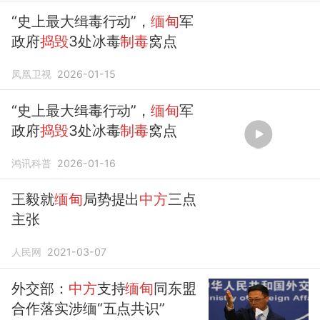
“史上最大缉毒行动”，
缅甸
军
政府
捣毁
3处冰毒
制毒
窝点
凤凰卫视
2026-01-15
“史上最大缉毒行动”，
缅甸
军
政府
捣毁
3处冰毒
制毒
窝点
鸿讯科普
2026-01-16
王毅就
缅甸
局势提出
中方
三点
主张
人民网
2021-03-07
外交部：
中方
支持
缅甸
同东盟
合作落实涉缅“五点共识”