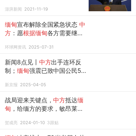
澎湃新闻
2021-11-19
缅甸
宣布解除全国紧急状态
中
方
：愿
根据缅甸
各方需要继续
劝和促谈
环球网资讯
2025-07-31
新闻8点见丨
中方
出手连环反
制；
缅甸
强震已致中国公民5
死
13
伤
新京报
2025-04-05
战局迎来关键点，
中方
抵达
缅
甸
，给缅方的要求，敏昂莱一
口就应了
贺成亮
2024-01-10
3
跟贴