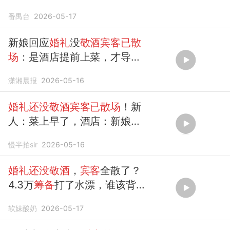
前
散场
！酒店：你换装46分
番禺台
2026-05-17
钟，客人要走也留不住……
新娘回应
婚礼
没
敬酒宾客已散
场
：是酒店提前上菜，才导致
宾客
吃完饭提前离场
潇湘晨报
2026-05-16
婚礼还没敬酒宾客已散场
！新
人：菜上早了，酒店：新娘换
装46分钟
慢半拍sir
2026-05-16
婚礼还没敬酒
，
宾客
全散了？
4.3万
筹备
打了水漂，谁该背
锅？
软妹酸奶
2026-05-17