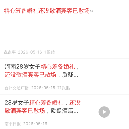
精心筹备婚礼还没敬酒宾客已散场
~
说点事
2026-05-16
1
跟贴
河南28岁女子
精心筹备婚礼
，
还没敬酒宾客已散场
，质疑酒
店上菜太早，酒店：不认可，
台州交通广播
2026-05-15
71
跟贴
是新娘换装时间太长
28岁女子
精心筹备婚礼
，
还没
敬酒宾客已散场
，质疑酒店上
菜太早
南阳日报
2026-05-16