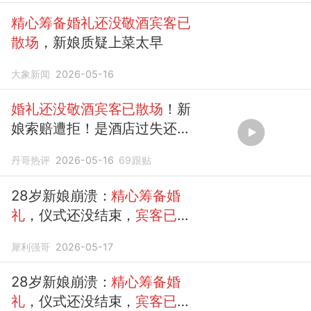
精心筹备婚礼还没敬酒宾客已
散场
，新娘质疑上菜太早
大象新闻
2026-05-16
婚礼还没敬酒宾客已散场
！新
娘索赔遭拒！是酒店过失还是
新娘撒谎
丹哥热评
2026-05-16
69
跟贴
28岁新娘崩溃：
精心筹备婚
礼
，仪式还没结束，
宾客已
提
前
散场
！酒店：你换装46分
犀利强哥
2026-05-17
钟……
28岁新娘崩溃：
精心筹备婚
礼
，仪式还没结束，
宾客已
提