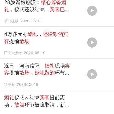
28岁新娘崩溃：
精心筹备婚
礼
，仪式还没结束，
宾客已
提
前
散场
！酒店回应
掌闻视讯
2026-05-18
4万多元办
婚礼
，
还没敬酒宾
客
提前
散场
民生大参考
2026-05-19
近日，河南信阳，
婚礼
现场
宾
客
提前
散场
，
婚礼敬酒
环节直
接被迫取消，新娘质疑上菜太
观威海
2026-05-16
早，酒店：是新娘换装时...
婚礼
仪式未结束
宾客
提前离
场，
敬酒
环节被迫取消，新
娘：酒店提前上菜，让停止不