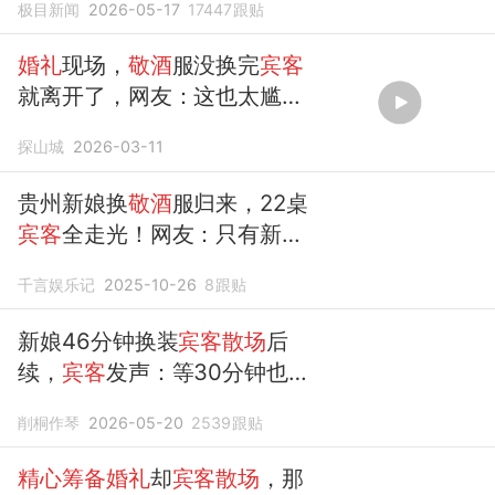
极目新闻
2026-05-17
17447
跟贴
配合；酒店：她换装花46分
钟，人要走我们也留不住
婚礼
现场，
敬酒
服没换完
宾客
就离开了，网友：这也太尴尬
了
探山城
2026-03-11
贵州新娘换
敬酒
服归来，22桌
宾客
全走光！网友：只有新娘
在乎
婚礼
千言娱乐记
2025-10-26
8
跟贴
新娘46分钟换装
宾客散场
后
续，
宾客
发声：等30分钟也不
见新娘
敬酒
削桐作琴
2026-05-20
2539
跟贴
精心筹备婚礼
却
宾客散场
，那