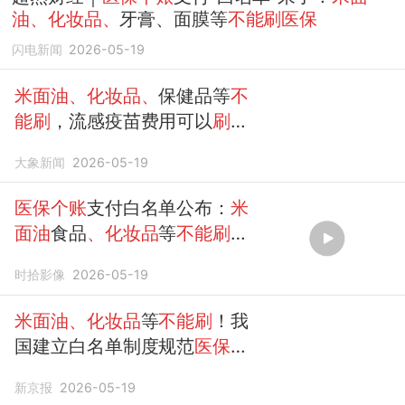
油、化妆品、
牙膏、面膜等
不能刷医保
闪电新闻
2026-05-19
米面油、化妆品、
保健品等
不
能刷
，流感疫苗费用可以
刷
！
医保个账
支付有了“白名单”
大象新闻
2026-05-19
医保个账
支付白名单公布：
米
面油
食品
、化妆品
等
不能刷医
保
，流感疫苗费用可以
刷
时拾影像
2026-05-19
米面油、化妆品
等
不能刷
！我
国建立白名单制度规范
医保个
人
账
户使用
新京报
2026-05-19