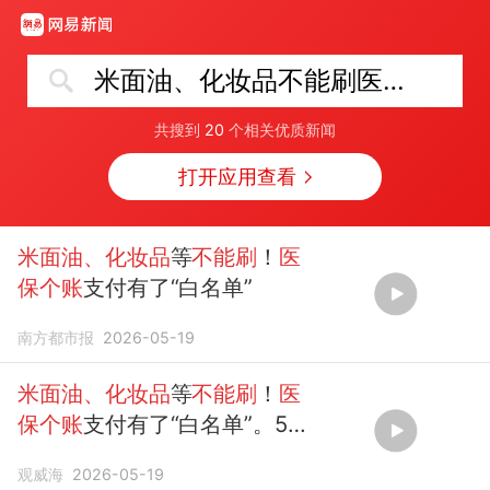
米面油、化妆品不能刷医保个账
共搜到
20
个相关优质新闻
打开应用查看
米面油、化妆品
等
不能刷
！
医
保个账
支付有了“白名单”
南方都市报
2026-05-19
米面油、化妆品
等
不能刷
！
医
保个账
支付有了“白名单”。5月
19日，国家
医保
局、财政部发
观威海
2026-05-19
布《关于进一步加...