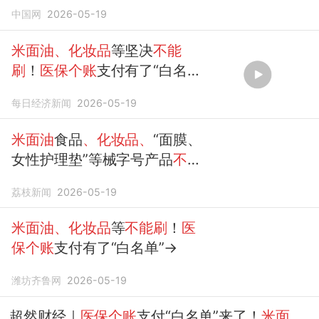
保个账
支付有了“白名单”
中国网
2026-05-19
米面油、化妆品
等坚决
不能
刷
！
医保个账
支付有了“白名
单”
每日经济新闻
2026-05-19
米面油
食品
、化妆品、
“面膜、
女性护理垫”等械字号产品
不能
刷医保
，流感疫苗费用可以
荔枝新闻
2026-05-19
刷
！
医保个账
支付有了“白名
单”
米面油、化妆品
等
不能刷
！
医
保个账
支付有了“白名单”→
潍坊齐鲁网
2026-05-19
超然财经｜
医保个账
支付“白名单”来了！
米面