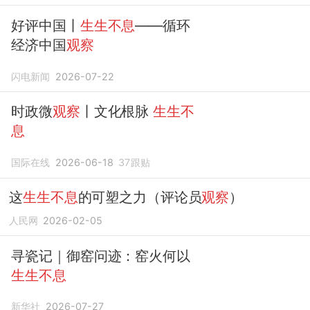
好评中国丨
生生不息
——循环
经济中国
观察
闪电新闻
2026-07-22
时政微
观察
丨文化根脉
生生不
息
国际在线
2026-06-18
37
跟贴
这
生生不息
的可塑之力（评论员
观察
）
人民网
2026-02-05
寻瓷记｜御窑问迹：窑火何以
生生不息
新华社
2026-07-27