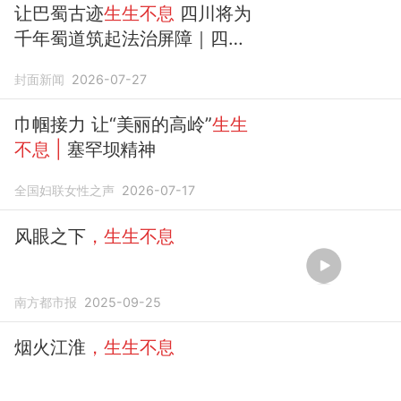
让巴蜀古迹
生生不息
四川将为
千年蜀道筑起法治屏障｜四川
人大之声
封面新闻
2026-07-27
巾帼接力 让“美丽的高岭”
生生
不息
|
塞罕坝精神
全国妇联女性之声
2026-07-17
风眼之下
，生生不息
南方都市报
2025-09-25
烟火江淮
，生生不息