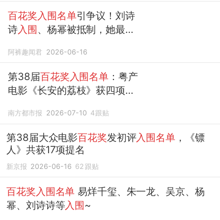
百花奖入围名单
引争议！刘诗
诗
入围
、杨幂被抵制，她最让
人意外
阿裤趣闻君
2026-06-16
第38届
百花奖入围名单
：粤产
电影《长安的荔枝》获四项提
名
南方都市报
2026-07-10
4
跟贴
第38届大众电影
百花奖
发初评
入围名单
，《镖
人》共获17项提名
新京报
2026-06-16
62
跟贴
百花奖入围名单
易烊千玺、朱一龙、吴京、杨
幂、刘诗诗等
入围
~