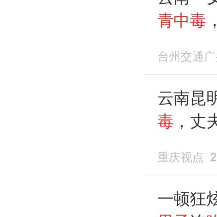
青中毒
到民警
台州交通广
手
，1
终民警
云南昆
毒
，丈
内缠斗
重庆视点
2
一顿狂