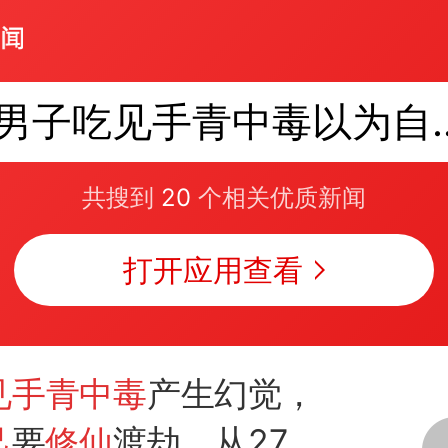
男子吃见手青中
共搜到
20
个相关优质新闻
打开应用查看
见手青中毒
产生幻觉，
己
要
修仙
渡劫，从27楼