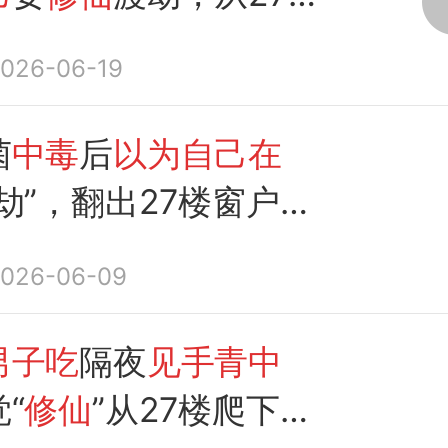
，幸好被26楼的邻居拽
026-06-19
菌
中毒
后
以为自己在
劫”，翻出27楼窗户，
管往下爬
026-06-09
男子吃
隔夜
见手青中
“
修仙
”从27楼爬下被