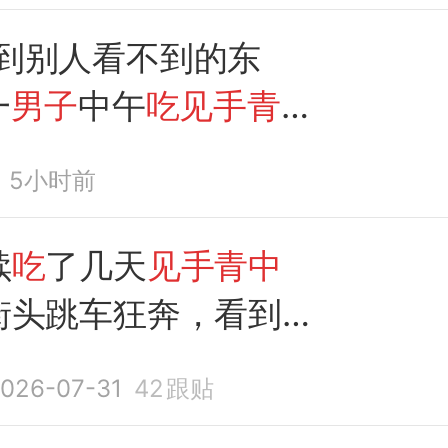
看到别人看不到的东
一
男子
中午
吃见手青
没
上再
吃
却出现幻觉被紧
5小时前
！
续
吃
了几天
见手青中
街头跳车狂奔，看到民
过去紧紧拉住不撒
手
，
026-07-31
42
跟贴
了也不愿上车，最终民