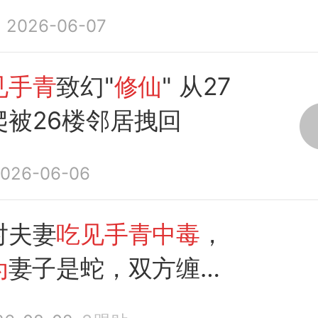
2026-06-07
见手青
致幻"
修仙
" 从27
爬被26楼邻居拽回
026-06-06
对夫妻
吃见手青中毒
，
为
妻子是蛇，双方缠斗
打到27楼