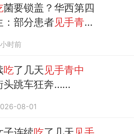
就医
吃
菌要锁盖？华西第四
生：部分患者
见手青中
后，仍有精神障碍
3小时前
续
吃
了几天
见手青中
街头跳车狂奔……
026-08-01
女子连续
吃
了几天
见手