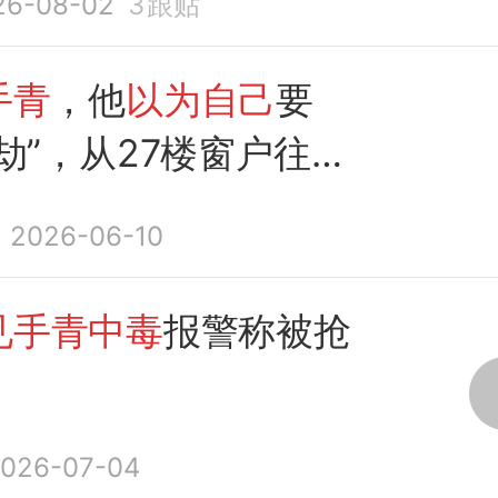
26-08-02
3
跟贴
手青
，他
以为自己
要
劫”，从27楼窗户往下
2026-06-10
见手青中毒
报警称被抢
026-07-04