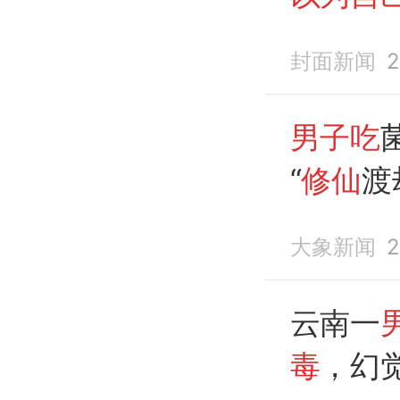
往下爬
封面新闻
2
进屋
男子吃
“
修仙
渡
顺着水
大象新闻
2
云南一
毒
，幻觉