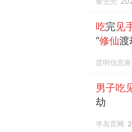
黎兜兜
20
吃
完
见
“
修仙
渡
爬
昆明信息港
男子吃
劫
半岛官网
2