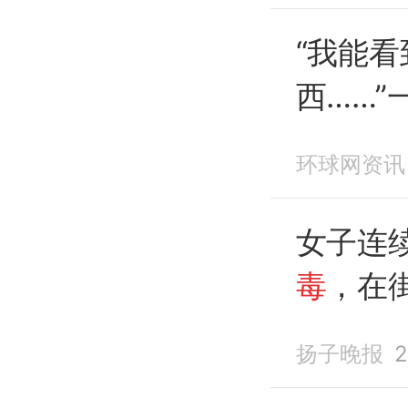
“我能
西……”
事，晚
环球网资讯
急送医
女子连
毒
，在
警就冲
扬子晚报
2
120来