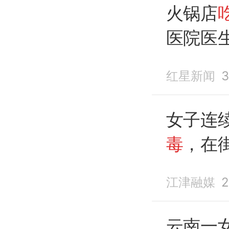
警陪同
火锅店
医院医
毒
两周
红星新闻
女子连
毒
，在
江津融媒
2
云南一