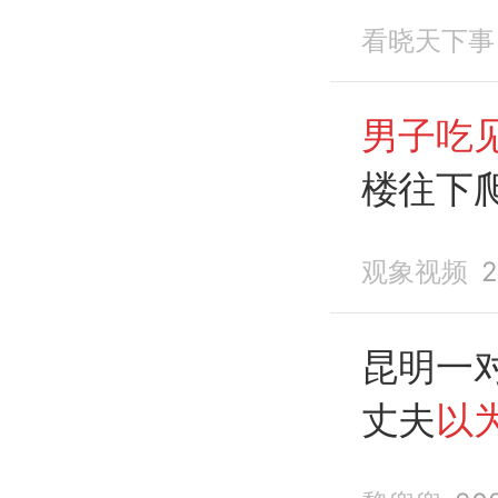
救
看晓天下事
男子吃
楼往下
观象视频
2
昆明一
丈夫
以
从十几楼