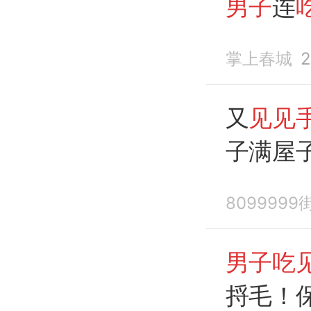
男子
连
重度
中
掌上春城
2
又
见见
子满屋子
中毒
#
809999
男子吃
捋毛！保