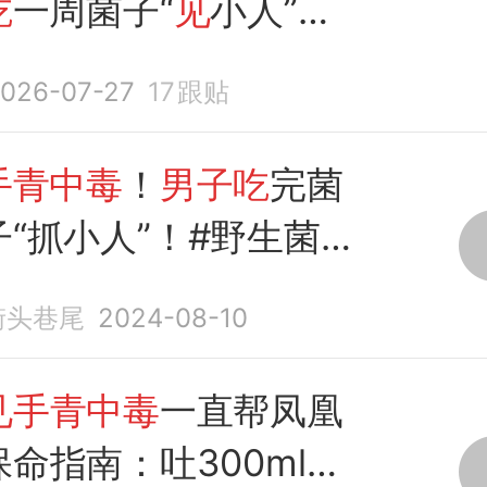
吃
一周菌子“
见
小人”，
毒
送进急诊室……
026-07-27
17
跟贴
手青中毒
！
男子吃
完菌
“抓小人”！#野生菌
见手青
#云南野生菌
9街头巷尾
2024-08-10
见手青中毒
一直帮凤凰
命指南：吐300ml盐