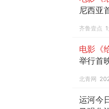
尼西亚
齐鲁壹点
电影《
举行首
北青网
20
运河今