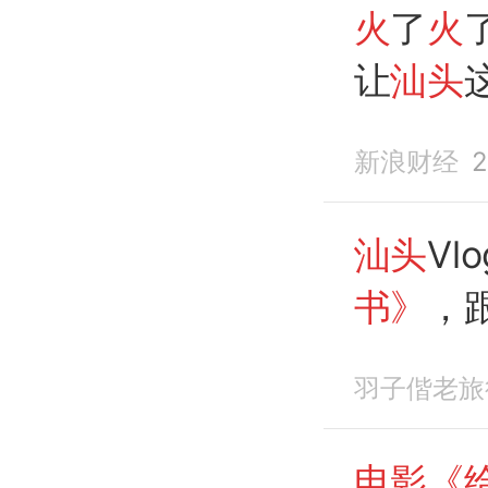
火
了
火
让
汕头
新浪财经
2
汕头
Vl
书》
，
羽子偕老旅
电影《