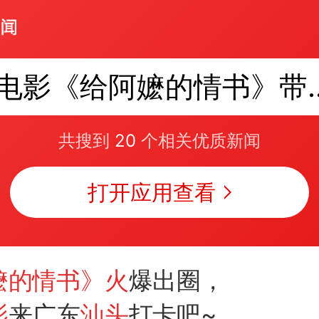
电影《给阿嬷的情
共搜到
20
个相关优质新闻
打开应用查看
嬷的情书》火
爆出圈，
影
来广东
汕头
打卡吧~