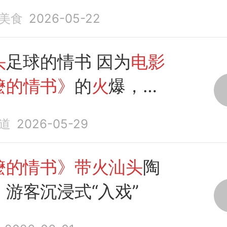
美食
2026-05-22
头
足球的情书 因为
电影
嬷的情书》
的
火
爆，
汕
古港再次热闹起来
道
2026-05-29
嬷的情书》带火汕头
陶
游客沉浸式“入戏”