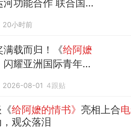
运河功能合作 联合国教
确认北京为2029年
20小时前
筑之都”
电影《给阿嬷
》
在越南印尼首映
奖满载而归！《
给阿嬷
》
闪耀亚洲国际青年
电
2026-08-01
4
跟贴
谈《
给阿嬷的情书》
亮相上合
电
动，观众落泪