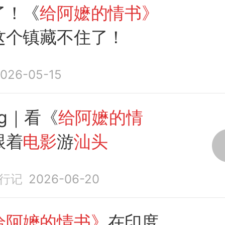
了！《
给阿嬷的情书》
这个镇藏不住了！
026-05-15
og｜看《
给阿嬷的情
跟着
电影
游
汕头
行记
2026-06-20
给阿嬷的情书》
在印度