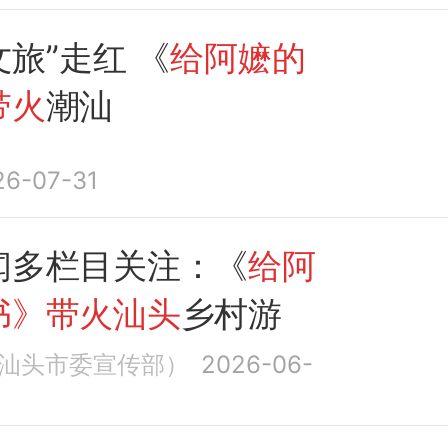
文旅”走红 《
给阿嬷的
带火
潮汕
26-07-31
闻多栏目关注：《
给阿
书》带火汕头
乡村游
汕头市委宣传部）
2026-06-