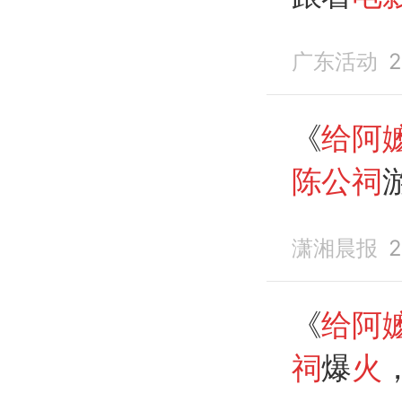
广东活动
2
《
给阿
陈公祠
能好好
潇湘晨报
2
来
《
给阿
祠
爆
火