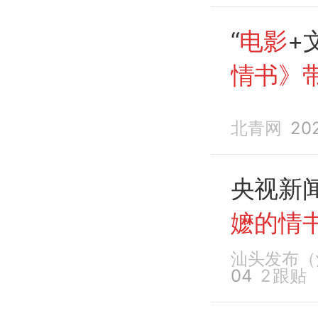
“
电影
+
情书》
北青网
20
央视新
嬷的情
汕头发布（
04
2
跟贴