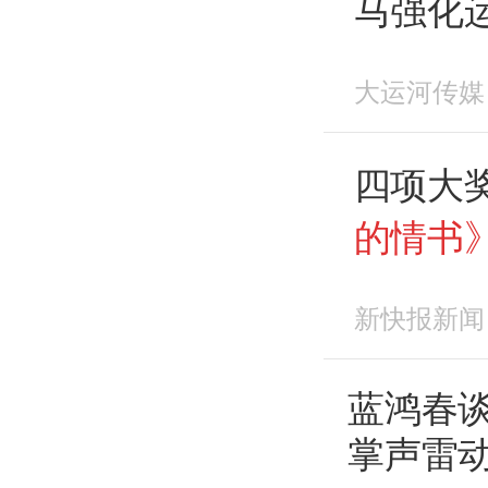
马强化
科文组织
大运河传媒
“世界建
的情书
四项大
的情书
影
展
新快报新闻
蓝鸿春
掌声雷