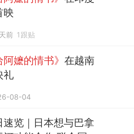
首映
1天前
1
跟贴
给阿嬷的情书》
在越南
映礼
26-08-04
日速览｜日本想与巴拿