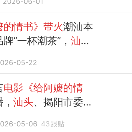
2026-06-01
嬷的情书》带火
潮汕本
牌“一杯潮茶”，
汕头
创始人赢麻了！
026-05-22
言
电影《给阿嬷的情
播，
汕头
、揭阳市委书
观影
026-05-06
43
跟贴