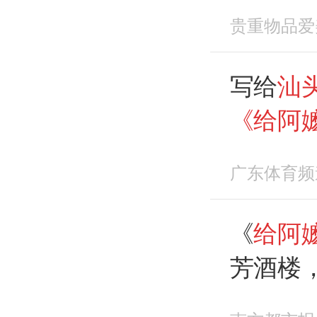
心脏？
贵重物品爱
写给
汕
《给阿
头
樟林
广东体育频
《
给阿
芳酒楼，