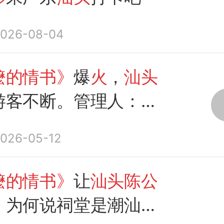
026-08-04
嬷的情书》
爆
火
，
汕头
游客不断。管理人：不
喝杯茶了，有人6点就
026-05-12
嬷的情书》
让
汕头陈公
，为何说祠堂是潮汕的