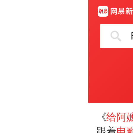
《
给阿
跟着
电