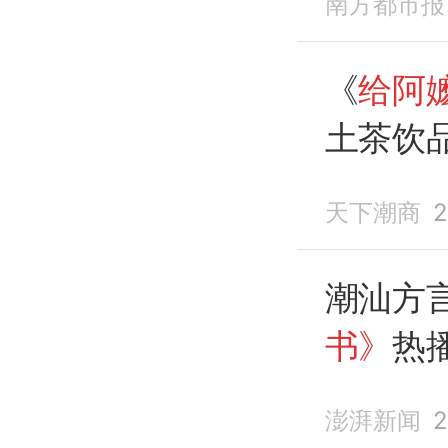
南方都市报
《
给阿
土茶饮品
90后
天下潮商
2
潮汕方
书》
热
记相继
澎湃新闻
2