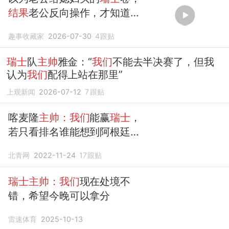
结果
老公反向操作，才知道头
脑太清晰
趣事收藏家
2026-07-30
4
跟贴
瑞士
队
主帅
雅金：“
我们
不能去半决赛了，但我
认为
我们
配得上站在那里”
上观新闻
2026-07-12
7
跟贴
喀麦隆
主帅：我们
能赢
瑞士
，
若只看排名谁能想到阿根廷会
输
北青网
2022-11-24
17
跟贴
瑞士主帅：我们
现在处境不
错，希望今晚可以拿分
雷速体育
2025-10-13