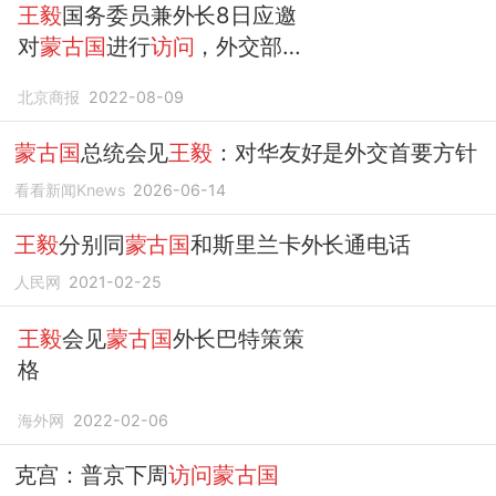
王毅
国务委员兼外长8日应邀
对
蒙古国
进行
访问
，外交部回
应
北京商报
2022-08-09
蒙古国
总统会见
王毅
：对华友好是外交首要方针
看看新闻Knews
2026-06-14
王毅
分别同
蒙古国
和斯里兰卡外长通电话
人民网
2021-02-25
王毅
会见
蒙古国
外长巴特策策
格
海外网
2022-02-06
克宫：普京下周
访问蒙古国