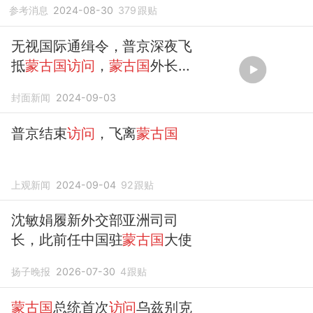
参考消息
2024-08-30
379
跟贴
无视国际通缉令，普京深夜飞
抵
蒙古国访问
，
蒙古国
外长等
官员到机场迎接
封面新闻
2024-09-03
普京结束
访问
，飞离
蒙古国
上观新闻
2024-09-04
92
跟贴
沈敏娟履新外交部亚洲司司
长，此前任中国驻
蒙古国
大使
扬子晚报
2026-07-30
4
跟贴
蒙古国
总统首次
访问
乌兹别克