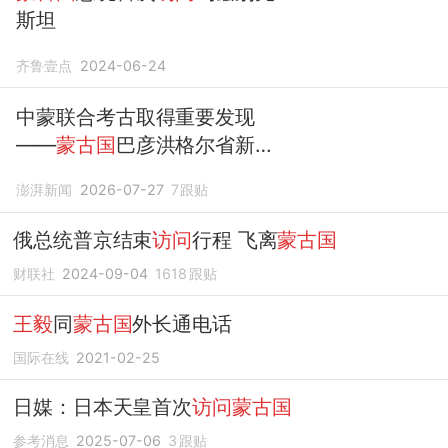
斯坦
齐鲁壹点
2024-06-24
中蒙联合考古取得重要发现
——
蒙古国
巴彦洪格尔省新见
鲁尼文
澎湃新闻
2026-07-27
7
跟贴
俄总统普京结束
访问
行程 飞离
蒙古国
财联社
2024-09-04
1618
跟贴
王毅
同
蒙古国
外长通电话
国际在线
2021-02-25
日媒：日本天皇首次
访问蒙古国
参考消息
2025-07-06
3
跟贴