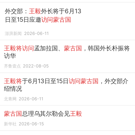
外交部：
王毅
外长将于6月13
日至15日应邀
访问蒙古国
澎湃新闻
2026-06-11
王毅将访问
孟加拉国、
蒙古国
，韩国外长朴振将
访华
齐鲁壹点
2022-08-05
王毅将
于6月13日至15日
访问蒙古国
，外交部介
绍情况
北青网
2026-06-11
蒙古国
总理乌其尔勒会见
王毅
新华社
2026-06-15