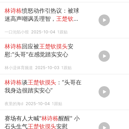
林诗栋
愤怒动作引热议：被球
迷高声嘲讽丢理智，
王楚钦摸
头
安慰
一口沦陷小馆
2025-10-04
1
跟贴
林诗栋
回应被
王楚钦摸头
安
慰:"头哥"在感觉踏实安心
林小湜体育频道
2025-10-03
1
跟贴
林诗栋
谈
王楚钦摸头
：“头哥在
我身边很踏实安心”
夜里的海d
2025-10-04
1
跟贴
赛场有人大喊"
林诗栋
醒醒" 小
石头生气
王楚钦摸头
安慰