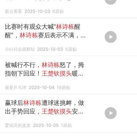
薪点看看
2025-10-03
6
跟贴
比赛时有观众大喊“
林诗栋
醒
醒”，
林诗栋
赛后表示不满，
王
楚钦
暖心
摸头
安慰，
王楚钦
：
小白社会观察站
2025-10-03
5
跟贴
可以有自己的支持，但不要攻
击其他运动员
被喊行不行，
林诗栋
怒了，拇
指朝下回应！
王楚钦摸头
暖心
安抚
最爱乒乓球
2025-10-04
19
跟贴
赢球后
林诗栋
遭球迷挑衅，做
出手势回应，
王楚钦摸头
安
慰！
爱搞笑的皮皮
2025-10-05
1
跟贴