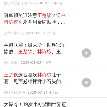
颜小白的篮球梦
2025-10-03
78
跟贴
冠军颁奖谁注意
王楚钦
？送
林
诗栋摸头
杀并用金牌贴脸，太
溺
爱了
篮球资讯达人
2026-05-11
3
跟贴
乒超联赛：爆大冷！世界冠军
惨败，
王楚钦
、
林诗栋
、王艺
迪剃光头
温心娱乐1
2026-08-02
1
跟贴
王楚钦
这么喜欢
林诗栋
肚子
啊！见面必须揉揉小石头的肚
子！
小叶子侃球FM
2026-07-31
4
跟贴
大爆冷！19岁小将掀翻世界冠