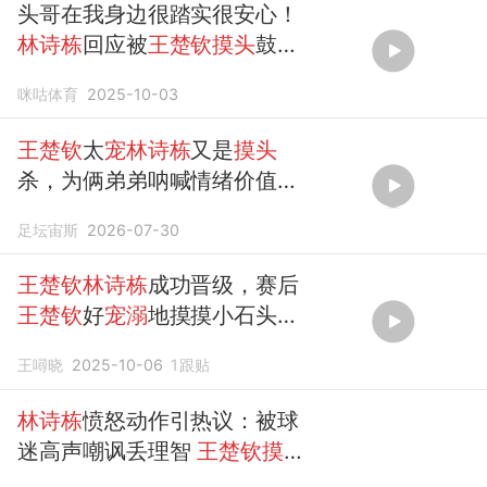
头哥在我身边很踏实很安心！
林诗栋
回应被
王楚钦摸头
鼓
励！
咪咕体育
2025-10-03
王楚钦
太
宠林诗栋
又是
摸头
杀，为俩弟弟呐喊情绪价值拉
满，队长范尽显
足坛宙斯
2026-07-30
王楚钦林诗栋
成功晋级，赛后
王楚钦
好
宠溺
地摸摸小石头的
头
王噚晓
2025-10-06
1
跟贴
林诗栋
愤怒动作引热议：被球
迷高声嘲讽丢理智
王楚钦摸头
安慰