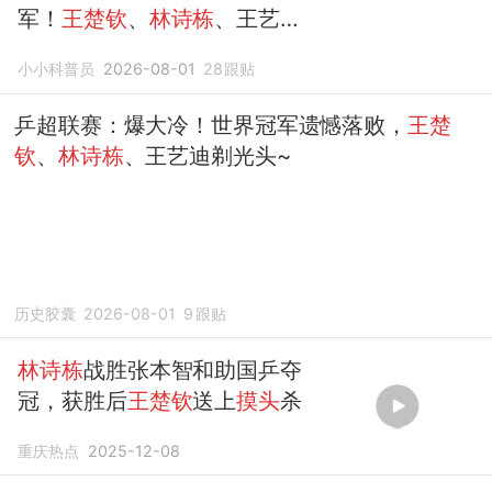
军！
王楚钦
、
林诗栋
、王艺迪
剃光头
小小科普员
2026-08-01
28
跟贴
乒超联赛：爆大冷！世界冠军遗憾落败，
王楚
钦
、
林诗栋
、王艺迪剃光头~
历史胶囊
2026-08-01
9
跟贴
林诗栋
战胜张本智和助国乒夺
冠，获胜后
王楚钦
送上
摸头
杀
重庆热点
2025-12-08