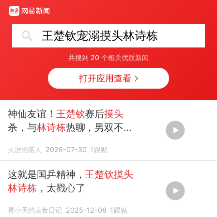
王楚钦宠溺摸头林诗栋
共搜到
20
个相关优质新闻
打开应用查看
神仙友谊！
王楚钦
赛后
摸头
杀，与
林诗栋
热聊，男双不敌
对手
天涯沦落人
2026-07-30
1
跟贴
这就是国乒精神，
王楚钦摸头
林诗栋
，太戳心了
胃小天的美食日记
2025-12-08
1
跟贴