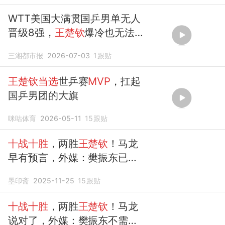
WTT美国大满贯国乒男单无人
晋级8强，
王楚钦
爆冷也无法
掩盖
十战十胜
战绩
三湘都市报
2026-07-03
1
跟贴
王楚钦当选
世乒赛
MVP
，扛起
国乒男团的大旗
咪咕体育
2026-05-11
15
跟贴
十战十胜
，两胜
王楚钦
！马龙
早有预言，外媒：樊振东已超
出世界
墨印斋
2025-11-25
15
跟贴
十战十胜
，两胜
王楚钦
！马龙
说对了，外媒：樊振东不需要