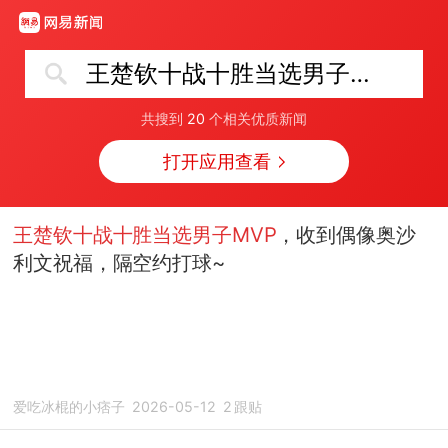
王楚钦十战十胜当选男子MVP
共搜到
20
个相关优质新闻
打开应用查看
王楚钦十战十胜当选男子MVP
，收到偶像奥沙
利文祝福，隔空约打球~
爱吃冰棍的小痞子
2026-05-12
2
跟贴