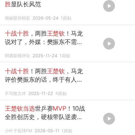
胜
显队长风范
揭秘那些精彩
2026-05-24
1
跟贴
十战十胜
，两胜
王楚钦
！马龙
说对了，外媒：樊振东不需要
世界排名
阿嚼影视评论
2025-11-24
1
跟贴
十战十胜
！两胜
王楚钦
，马龙
评价樊振东的话，终于有人信
了
不写散文诗
2025-11-22
4
跟贴
王楚钦当选
世乒赛
MVP
！10战
全胜创历史，硬核带队逆袭登
顶
小叶子侃球FM
2026-05-11
1
跟贴