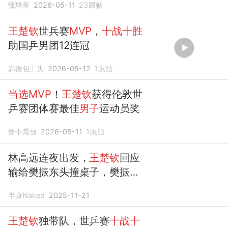
懂球帝
2026-05-11
23
跟贴
王楚钦
世兵赛
MVP
，
十战十胜
助国乒男团12连冠
郭錉包工头
2026-05-12
1
跟贴
当选MVP
！
王楚钦
获得伦敦世
乒赛团体赛最佳
男子
运动员奖
鲁中晨报
2026-05-11
1
跟贴
林高远连夜出发，
王楚钦
回应
输给樊振东头撞桌子，樊振东
十战十胜
半身Naked
2025-11-21
王楚钦
独带队，世乒赛
十战十