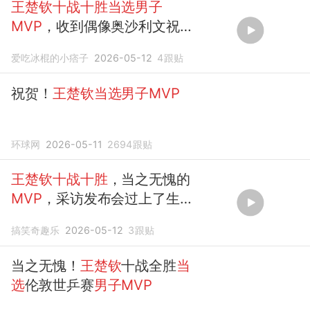
王楚钦十战十胜当选男子
MVP
，收到偶像奥沙利文祝
福，隔空约打球
爱吃冰棍的小痞子
2026-05-12
4
跟贴
祝贺！
王楚钦当选男子MVP
环球网
2026-05-11
2694
跟贴
王楚钦十战十胜
，当之无愧的
MVP
，采访发布会过上了生
日！
搞笑奇趣乐
2026-05-12
3
跟贴
当之无愧！
王楚钦
十战全胜
当
选
伦敦世乒赛
男子MVP