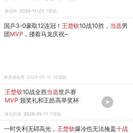
世界排名
林轻吟
2025-11-23
1
跟贴
国乒3-0豪取12连冠！
王楚钦
10战10胜，
当选
男
团
MVP
，搂着马龙庆祝~
体育就你秀
2026-05-11
16
跟贴
王楚钦
10战全胜
当选
世乒赛
MVP
颁奖礼和王皓高举奖杯
体坛扒客
2026-05-11
7
跟贴
一时失利无碍高光，
王楚钦
爆冷也无法掩盖
十战