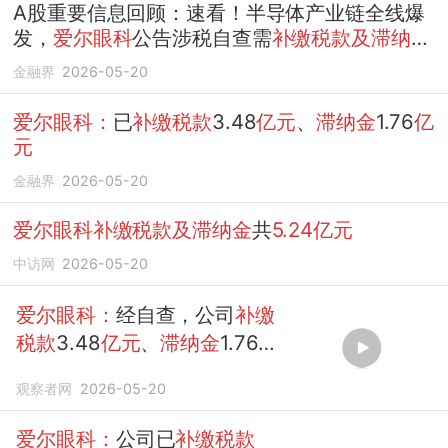
A股重要信息回顾：速看！半导体产业链全线爆
发，
爱尔眼科
公告涉税自查需
补缴税款及滞纳金
合计5.24亿元
金融界
2026-05-20
爱尔眼科：
已
补缴税款
3.48
亿元
、
滞纳金
1.76
亿
元
金融界
2026-05-20
爱尔眼科补缴税款及滞纳金
共
5.24亿元
中访网
2026-05-20
爱尔眼科：
经自查，公司
补缴
税款
3.48
亿元
、
滞纳金
1.76
亿
元
观察者网
2026-05-20
爱尔眼科：
公司已
补缴税款