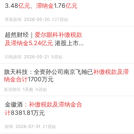
3.48
亿元
、
滞纳金
1.76
亿元
界面新闻
2026-05-20
227
跟贴
超然财经｜
爱尔眼科补缴税款
及滞纳金5.24亿元
港股上市进
程受关注
闪电新闻
2026-05-21
9
跟贴
旗天科技：全资孙公司南京飞翰已
补缴税款及滞
纳金合计
1700万元
新浪财经
1天前
4
跟贴
金徽酒
：补缴税款及滞纳金合
计
8381.81万元
财闻
2026-07-31
21
跟贴