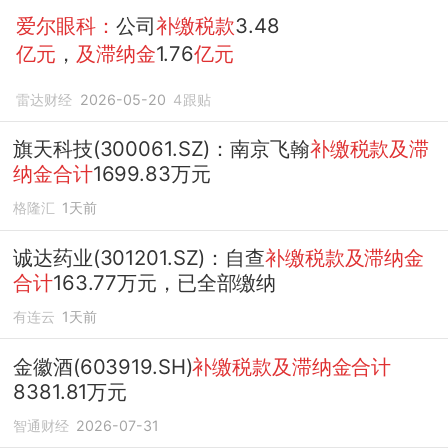
爱尔眼科：
公司
补缴税款
3.48
亿元
，
及滞纳金
1.76
亿元
雷达财经
2026-05-20
4
跟贴
旗天科技(300061.SZ)：南京飞翰
补缴税款及滞
纳金合计
1699.83万元
格隆汇
1天前
诚达药业(301201.SZ)：自查
补缴税款及滞纳金
合计
163.77万元，已全部缴纳
有连云
1天前
金徽酒(603919.SH)
补缴税款及滞纳金合计
8381.81万元
智通财经
2026-07-31