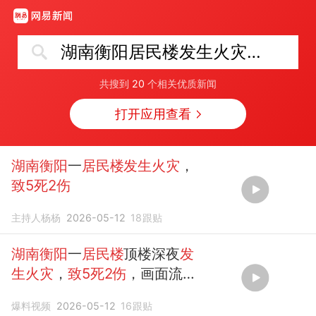
湖南衡阳居民楼发生火灾致5死2伤
共搜到
20
个相关优质新闻
打开应用查看
湖南衡阳
一
居民楼发生火灾
，
致5死2伤
主持人杨杨
2026-05-12
18
跟贴
湖南衡阳
一
居民楼
顶楼深夜
发
生火灾
，
致5死2伤
，画面流
出！
爆料视频
2026-05-12
16
跟贴