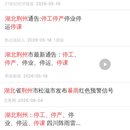
21世纪经济报道
2026-05-18
湖北荆州
通告:
停工停产
停业停
运
停课
热点追踪人
2026-05-18
1
跟贴
湖北荆州
市最新通告：
停工
、
停产
、停业、停运、
停课
界面新闻
2026-05-18
湖北
省
荆州
市松滋市发布
暴雨
红色预警信号
北青网
2026-08-04
湖北荆州
：
停工
、
停产
、停
业、停运、
停课
四川阵雨雷雨