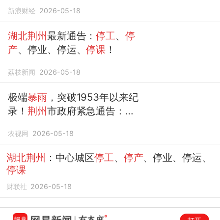
在路上
新浪财经
2026-05-18
湖北荆州
最新通告：
停工
、
停
产
、停业、停运、
停课
！
荔枝新闻
2026-05-18
极端
暴雨
，突破1953年以来纪
录！
荆州
市政府紧急通告：
停
工
、
停产
、停业、停运、
停课
农视网
2026-05-18
湖北荆州
：中心城区
停工
、
停产
、停业、停运、
停课
财联社
2026-05-18