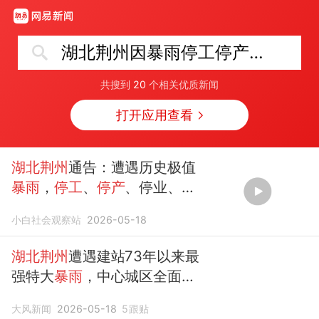
湖北荆州因暴雨停工停产停课
共搜到
20
个相关优质新闻
打开应用查看
湖北荆州
通告：遭遇历史极值
暴雨
，
停工
、
停产
、停业、停
运、
停课
，城区不少道路水淹
小白社会观察站
2026-05-18
至小腿，内涝风险极高
湖北荆州
遭遇建站73年以来最
强特大
暴雨
，中心城区全面实
施
停工停产
停业停运
停课
，预
大风新闻
2026-05-18
5
跟贴
测今晚降雨减弱