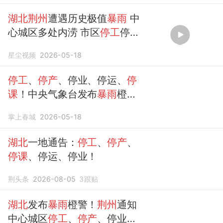
湖北荆州
遭遇历史极值
暴雨
中
心城区多处内涝 市区
停工
停运
停课
星尘视频
2026-05-18
停工
、
停产
、停业、停运、
停
课
！中央气象台发布
暴雨
橙色
预警，
湖北荆州
发布通告
掌上春城
2026-05-18
湖北
一地通告：
停工
、
停产
、
停课
、停运、停业！
荆头条
2026-08-05
3
跟贴
湖北
发布
暴雨
橙警！
荆州
通知
中心城区
停工
、
停产
、停业、