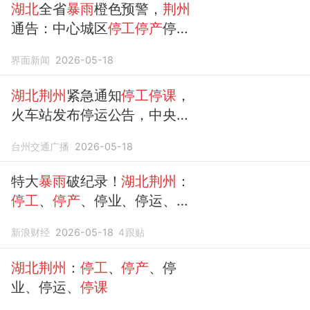
湖北
全省
暴雨
橙色预警，
荆州
通告：中心城区
停工停产
停业
停运
停课
界面新闻
2026-05-18
湖北荆州
紧急通知
停工停课
，
火车站发布停运公告，中央气
象台：该地出现特大
暴雨
台州交通广播
2026-05-18
特大
暴雨
破纪录！
湖北荆州
：
停工
、
停产
、停业、停运、
停
课
新浪财经
2026-05-18
4
跟贴
湖北荆州
：
停工
、
停产
、停
业、停运、
停课