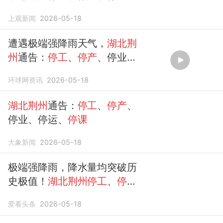
停运、
停课
，国铁武汉局停运
上观新闻
2026-05-18
部分列车
遭遇极端强降雨天气，
湖北荆
州
通告：
停工
、
停产
、停业、
停运、
停课
！广大市民居家避
环球网资讯
2026-05-18
险、非必要不外出
湖北荆州
通告：
停工
、
停产
、
停业、停运、
停课
大象新闻
2026-05-18
极端强降雨，降水量均突破历
史极值！
湖北荆州停工
、
停
产
、停业、停运、
停课
爱看头条
2026-05-18