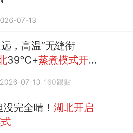
026-07-13
走远，高温“无缝衔
北
39℃+
蒸煮模式开
地大雨、坨子雨、雷暴
2026-07-13
160
跟贴
但没完全晴！
湖北开启
模式