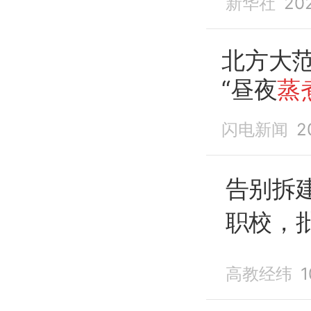
新华社
20
北方大范
“昼夜
蒸
闪电新闻
2
告别拆
职校，
生”
高教经纬