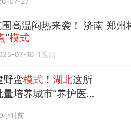
26-07-27
围高温闷热来袭！ 济南 郑州
煮
”
模式
025-07-10
1
跟贴
建野蛮
模式
！
湖北
这所
批量培养城市“养护医
10小时前