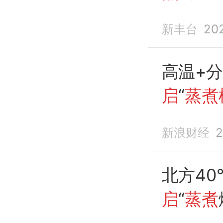
雨，时
新丰台
20
高温+
启
“
蒸煮
新浪财经
2
北方4
启
“
蒸煮