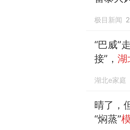
极目新闻
2
“巴威”
接”，
湖
启
！局
湖北e家庭
大风
晴了，
“焖蒸”