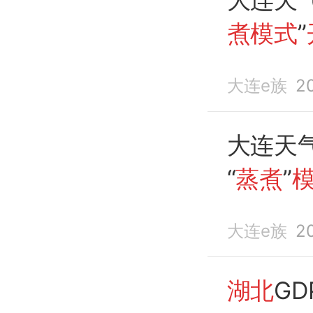
煮模式
”
大连e族
2
大连天气
“
蒸煮
”
大连e族
2
湖北
G