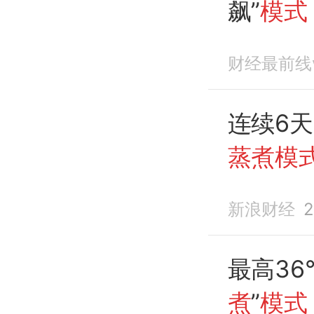
飙”
模式
财经最前线
连续6
蒸煮模
新浪财经
2
最高3
煮
”
模式