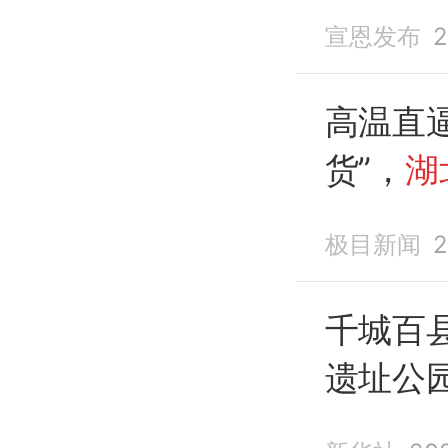
宣恩发布
2
高温直
货”，
湖
极目新闻
2
千城百
遗址公