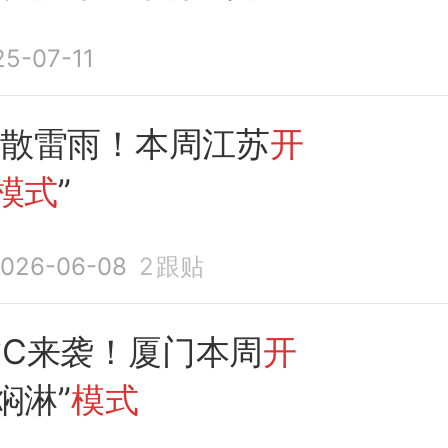
间——
25-07-11
分散雷雨！本周江苏
开
模式
”
026-06-08
2
跟贴
0℃来袭！厦门本周
开
焖淋”
模式