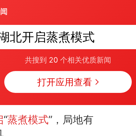
湖北开启蒸煮模式
共搜到
20
个相关优质新闻
打开应用查看
启
“
蒸煮模式
”，局地有
风