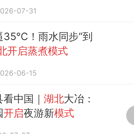
026-07-31
逼35℃！雨水同步“到
北开启蒸煮模式
026-06-15
县看中国｜
湖北
大冶：
园
开启
夜游新
模式