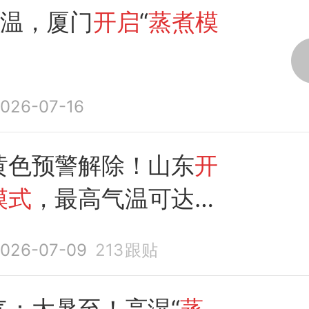
高温，厦门
开启
“
蒸煮模
026-07-16
黄色预警解除！山东
开
模式
，最高气温可达
026-07-09
213
跟贴
气：大暑至！高湿“
蒸