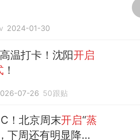
v
2024-01-30
天高温打卡！沈阳
开启
式
！
026-07-26
50
跟贴
6℃！北京周末
开启
“
蒸
，下周还有明显降