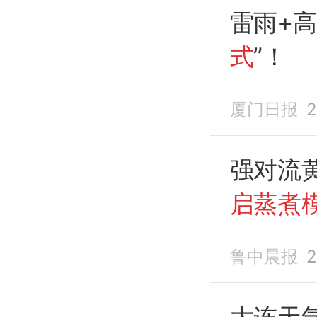
雷雨+
式
”！
厦门日报
2
强对流
启蒸煮
39℃
鲁中晨报
2
大连天