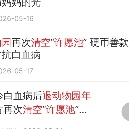
病妈妈的光
026-05-16
物园
再次
清空
“
许愿池
” 硬币善
对抗白血病
026-05-17
诊白血病后
退动物园年
方再次
清空
“
许愿池
”，
这才是
许愿池
真正的