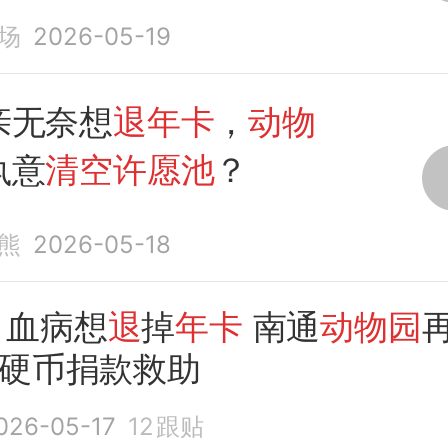
，
动物园清空许愿池
捐
场
2026-05-19
亲无奈想
退年卡
，
动物
执意
清空许愿池
？
熊
2026-05-18
白血病想
退
掉
年卡
南通
动物园
”硬币捐款救助
026-05-17
12
跟贴