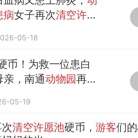
患病
女子再次
清空许愿
，还额外捐1万
026-05-18
枚硬币！为救一位患白
母亲，南通
动物园
再次
愿池
”
26-05-19
再次
清空许愿池
硬币，
游客
们的