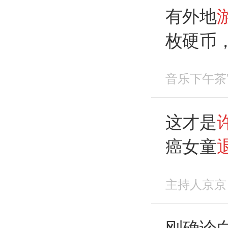
有外地
枚硬币
了2958
音乐下午茶
空许愿
续，这
这才是
癌女童
硬币相
主持人京京
刚确诊