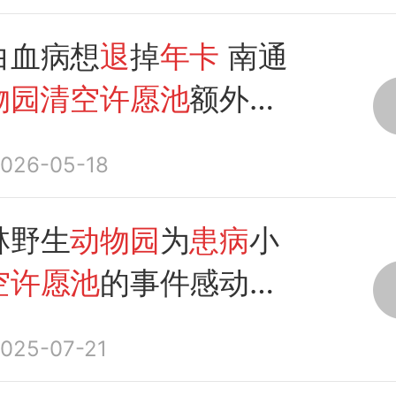
白血病想
退
掉
年卡
南通
物园清空许愿池
额外捐
026-05-18
林野生
动物园
为
患病
小
空许愿池
的事件感动了
友
025-07-21