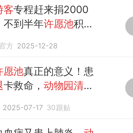
游客
专程赶来捐2000
，不到半年
许愿池
积攒
4.5元，
动物园
再次
清
官方
2025-12-28
池
硬币捐款，善意延
就是
许愿池
的意义！
许愿池
真正的意义！患
退
卡救命，
动物园清空
助
2025-07-17
30
跟贴
白血病又患上肺炎，
动