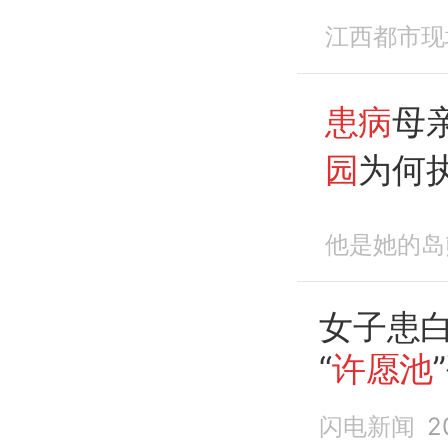
退年卡
江西都市现
1万元
患病
母
园
为何
他是她的岛
女子患
“
许愿池
闪电新闻
2