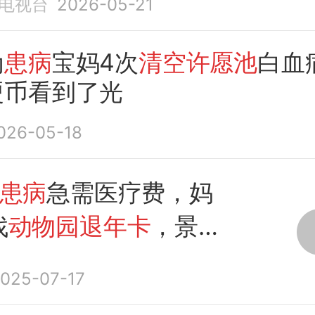
电视台
2026-05-21
为
患病
宝妈4次
清空许愿池
白血
硬币看到了光
026-05-18
患病
急需医疗费，妈
找
动物园退年卡
，景区
捐
许愿池
硬币和5万
025-07-17