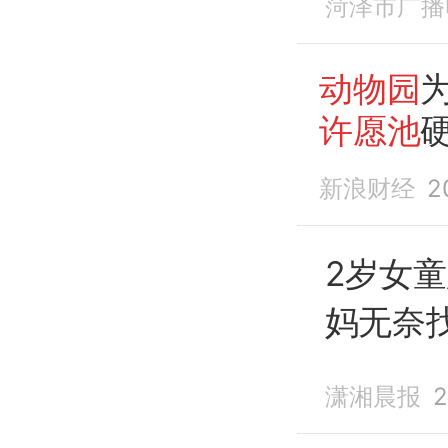
菏泽市广播
动物园
许愿池
新浪财经
2
2岁女童
妈无奈
退
费后
潇湘晨报
2
元！