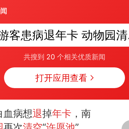
游客
共搜到
20
个相关优质新闻
打开应用查看
白血病想
退
掉
年卡
，南
园
再次
清空
“
许愿池
”硬