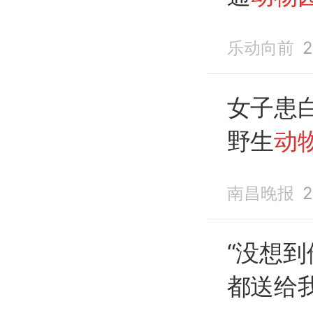
币，并额
乐动向前
2
女子患
野生
动
南昌晚报
2
“没想
都送给