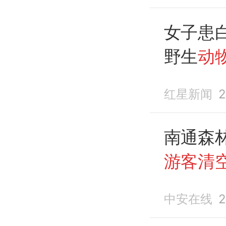
女子患
野生
动
赠1万元
红星新闻
2
南通森
游客清
数万网
中安在线
2