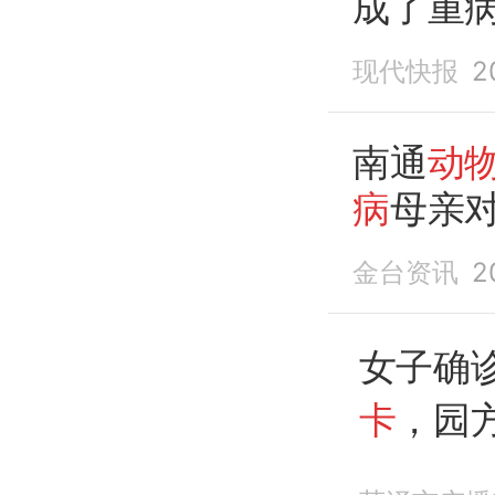
成了重
现代快报
2
南通
动
病
母亲
金台资讯
2
女子确
卡
，园
网友：