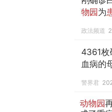
物园
为
池
硬币
政法频道
2
4361
血病的
清空
“
许
警界君
20
动物园