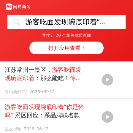
游客吃面发现碗底印着“你是猪吗”
共搜到
20
个相关优质新闻
打开应用查看
江苏常州一景区，
游客吃面发
现碗底印着
：那么能吃！
你是
猪
吗？
青柚新闻TV
2026-06-17
游客吃面发现碗底印着“你是猪
吗”
景区回应：系品牌联名款
星辰视频
2026-06-17