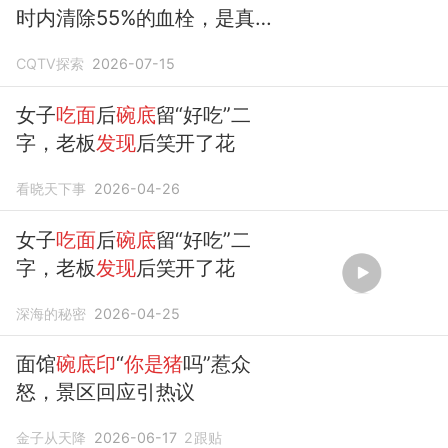
时内清除55%的血栓，是真的
吗？
CQTV探索
2026-07-15
女子
吃面
后
碗底
留“好吃”二
字，老板
发现
后笑开了花
看晓天下事
2026-04-26
女子
吃面
后
碗底
留“好吃”二
字，老板
发现
后笑开了花
深海的秘密
2026-04-25
面馆
碗底印
“
你是猪
吗”惹众
怒，景区回应引热议
金子从天降
2026-06-17
2
跟贴