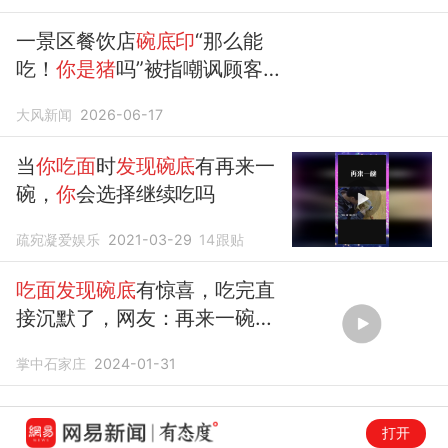
一景区餐饮店
碗底印
“那么能
吃！
你是猪
吗”被指嘲讽顾客，
工作人员回应：系联名款，已
大风新闻
2026-06-17
撤掉25只
印
有同款语句的碗
当
你吃面
时
发现碗底
有再来一
碗，
你
会选择继续吃吗
疏宛凝爱娱乐
2021-03-29
14
跟贴
吃面发现碗底
有惊喜，吃完直
接沉默了，网友：再来一碗
你
吃的完吗！
掌中石家庄
2024-01-31
打开