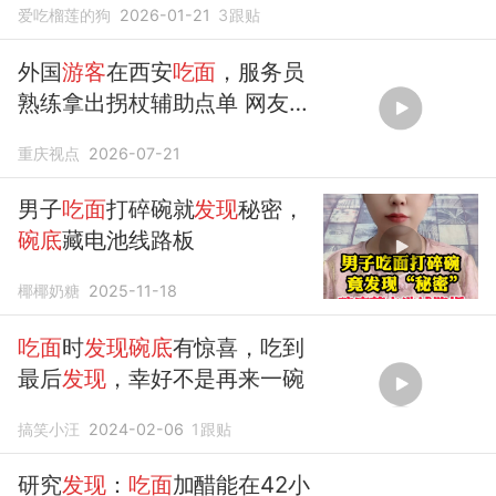
爱吃榴莲的狗
2026-01-21
3
跟贴
外国
游客
在西安
吃面
，服务员
熟练拿出拐杖辅助点单 网友：
你
把拐棍给她不是更方便
重庆视点
2026-07-21
男子
吃面
打碎碗就
发现
秘密，
碗底
藏电池线路板
椰椰奶糖
2025-11-18
吃面
时
发现碗底
有惊喜，吃到
最后
发现
，幸好不是再来一碗
搞笑小汪
2024-02-06
1
跟贴
研究
发现
：
吃面
加醋能在42小