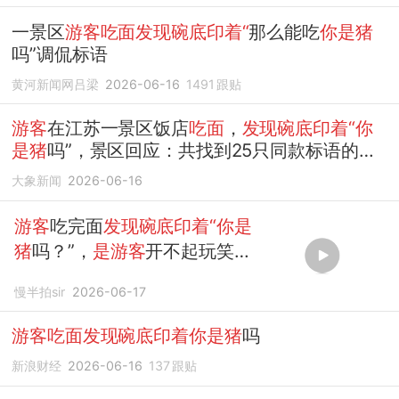
一景区
游客吃面发现碗底印着“
那么能吃
你是猪
吗”调侃标语
黄河新闻网吕梁
2026-06-16
1491
跟贴
游客
在江苏一景区饭店
吃面
，
发现碗底印着“你
是猪
吗”，景区回应：共找到25只同款标语的
碗，已全部撤掉
大象新闻
2026-06-16
游客
吃完面
发现碗底印着“你是
猪
吗？”，
是游客
开不起玩笑小
气？
慢半拍sir
2026-06-17
游客吃面发现碗底印着你是猪
吗
新浪财经
2026-06-16
137
跟贴