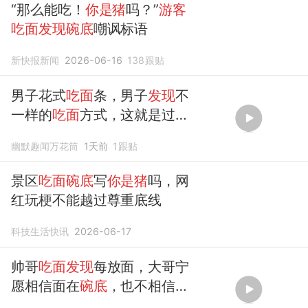
“那么能吃！
你是猪
吗？”
游客
吃面发现碗底
嘲讽标语
新快报新闻
2026-06-16
138
跟贴
男子花式
吃面
条，男子
发现
不
一样的
吃面
方式，这就是过桥
米线吗！
幽默趣闻万花筒
1天前
1
跟贴
景区
吃面碗底
写
你是猪
吗，网
红玩梗不能越过尊重底线
科技生活快讯
2026-06-17
帅哥
吃面发现
每放面，大哥宁
愿相信面在
碗底
，也不相信老
板的！