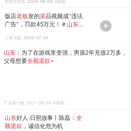
郑凯伦伦伦
2026-08-04
9
跟贴
饭店
老板
发的
菜
品视频成“违法
广告”，罚款45万元！＃
山东
临
人谁无错
2026-07-26
山东
：为了在游戏里变强，男孩2年充值2万多，
父母想要
全额退款
~
广东黄小敏
2021-09-29
9
跟贴
山东
好人·日照故事丨陈磊：
全
额退款
，诚信化危为机