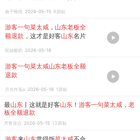
常，人家来一趟别为这事不开
扬子晚报
2026-05-15
8
跟贴
心；
游客
：在
山东
，你可以说
菜
不好吃，但不能说人不行
游客一句菜太咸
，
山东老板全
额退款
，这才是好客
山东
名片
软妹酸奶
2026-05-16
游客一句菜太咸山东老板全额
退款
月光作笺a
2026-05-16
1
跟贴
最
山东
丨这就是好客
山东
！
游客一句菜太咸
，
老
板全额退款
齐鲁壹点
2026-05-15
13
跟贴
游客
来
山东
觉得饭
菜太咸
不合