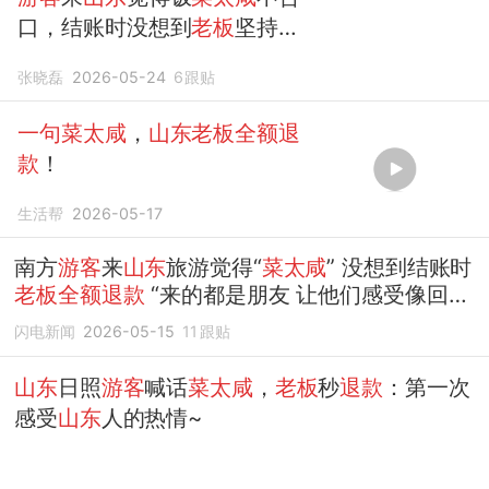
口，结账时没想到
老板
坚持
全
额退款
张晓磊
2026-05-24
6
跟贴
一句菜太咸
，
山东老板全额退
款
！
生活帮
2026-05-17
南方
游客
来
山东
旅游觉得“
菜太咸
” 没想到结账时
老板全额退款
“来的都是朋友 让他们感受像回家
吃饭一样”
闪电新闻
2026-05-15
11
跟贴
山东
日照
游客
喊话
菜太咸
，
老板
秒
退款
：第一次
感受
山东
人的热情~