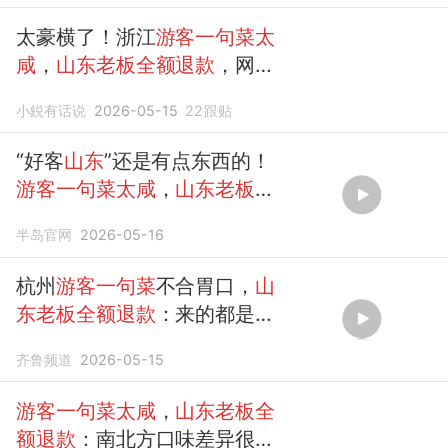
太豪横了！浙江
游客一句菜太
咸
，
山东老板全额退款
，网友
坐不住了
小鋭有话说
2026-05-15
22
跟贴
“好客
山东
”还是有点东西的！
游客一句菜太咸
，
山东老板全
额退款
半岛官网
2026-05-16
杭州
游客一句菜
不合胃口，
山
东老板全额退款
：来的都是朋
友，要让他们开开心心
齐鲁频道
2026-05-15
游客一句菜太咸
，
山东老板全
额退款
：南北方口味差异很正