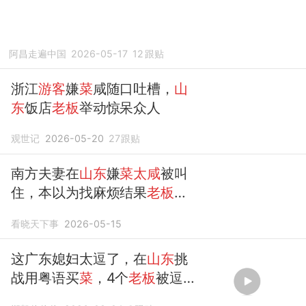
阿昌走遍中国
2026-05-17
12
跟贴
浙江
游客
嫌
菜
咸随口吐槽，
山
东
饭店
老板
举动惊呆众人
观世记
2026-05-20
27
跟贴
南方夫妻在
山东
嫌
菜太咸
被叫
住，本以为找麻烦结果
老板退
款
看晓天下事
2026-05-15
这广东媳妇太逗了，在
山东
挑
战用粤语买
菜
，4个
老板
被逗
得哈哈笑