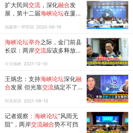
扩大民间
交流
，深化
融合
发
展，第十二届
海峡论坛
在厦门
举行
福建第一帮帮团
2020-09-19
海峡论坛举办
之际，金门前县
长叹：两岸
交流
应该多释放善
意
今日海峡
2021-12-10
王炳忠：支持
海峡论坛
深化
融
合
发展 但光靠
交流
搞定不了台
湾题目
阿美厨房
2021-08-10
记者观察
：海峡论坛
“风雨无
阻”，两岸
交流融合
势不可挡