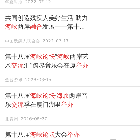
华夏时报
2022-07-12
交流
嘉年华活动成功
举办
共同创造残疾人美好生活 助力
海峡
两岸
融合
发展——第十四
届
海峡论坛
·2022两岸残障人
中国残疾人联合会
2022-07-13
士
交流
嘉年华活动成功
举办
第十八届
海峡论坛
“
海峡
两岸艺
术
交流
汇”跨界音乐会在厦
举办
金台资讯
2026-06-15
第十八届
海峡论坛
·
海峡
两岸音
乐
交流
季在厦门湖里
举办
北青网
2026-06-30
第十八届
海峡论坛
大会
举办