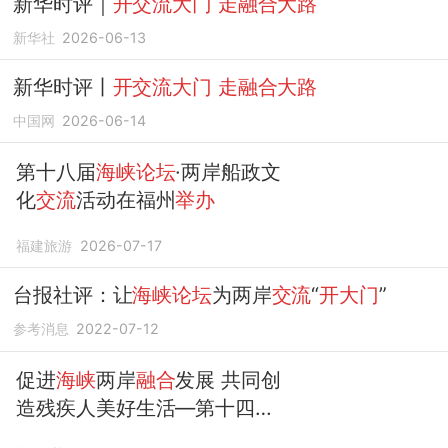
新华时评｜
开交流大门
走融合大路
新华社
2026-06-13
新华时评丨
开交流大门
走融合大路
中国网
2026-06-14
第十八届
海峡论坛
·两岸船政文
化
交流
活动在福州
举办
福建旅游
2026-07-17
台报社评：让
海峡论坛
为两岸
交流
“
开大门
”
参考消息
2022-07-12
促进
海峡
两岸
融合
发展 共同创
造残疾人美好生活—第十四届
海峡论坛
·2022两岸残障人士