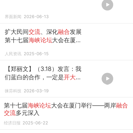
界面新闻
2026-06-13
扩大民间
交流
、深化
融合
发展
第十七届
海峡论坛
大会在厦门
举行
人民资讯
2025-06-15
【郑丽文】（3.18）发言：我
们蓝白的合作，一定是
开大门
走大路
徕芬科技
2026-03-19
第十七届
海峡论坛
大会在厦门举行——两岸
融合
交流
多元深入
经济日报
2025-06-22