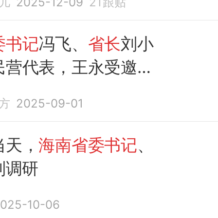
儿
2025-12-09
21
跟贴
委书记
冯飞、
省长
刘小
民营代表，王永受邀参
方
2025-09-01
当天，
海南省委书记
、
别调研
025-10-06