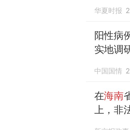
作
汇报 
华夏时报
2
5日，
海
阳性病
实地调
调度
部
中国国情
2
在
海南
上，非法
被判15