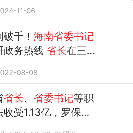
据
海南
日报消息，11月
024-11-06
南省委
书...
例破千！
海南省委书记
研政务热线
省长
在三亚
署
022-08-08
省
省长
、
省委书记
等职
收受1.13亿，罗保铭
年