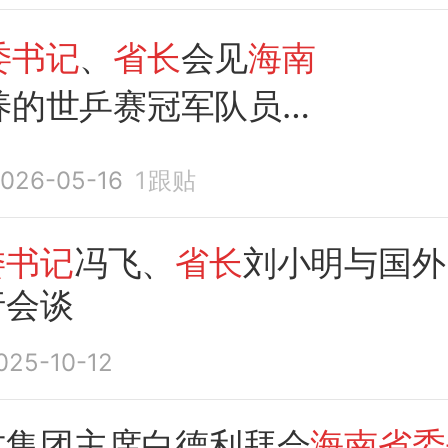
委书记
、
省长
会见
海南
养的世乒赛冠军队员林
026-05-16
1
跟贴
委书记
冯飞、
省长
刘小明与国外
行会谈
025-10-12
古集团主席白德利拜会
海南省委