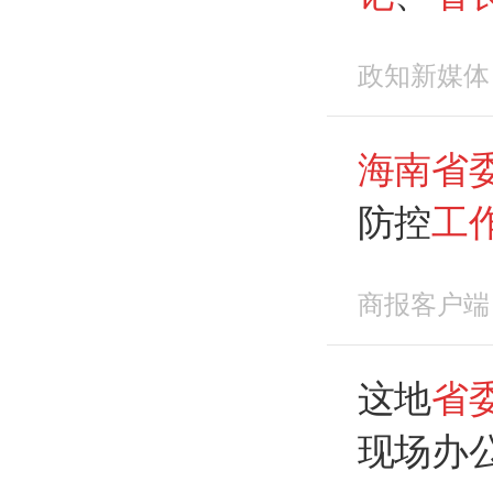
政知新媒体
海南省
防控
工
班取消
商报客户端
这地
省
现场办