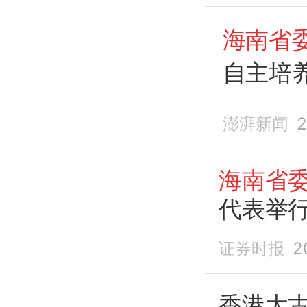
海南省
自主培
诗栋
澎湃新闻
2
海南省
代表举
证券时报
2
香港太