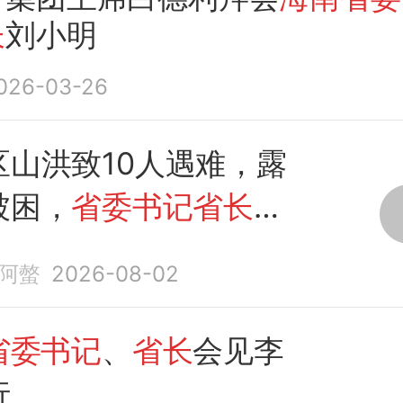
长
刘小明
026-03-26
区山洪致10人遇难，露
被困，
省委书记省长
急
阿螫
2026-08-02
省委书记
、
省长
会见李
行