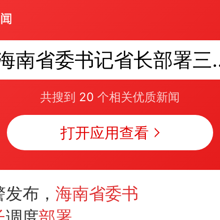
海南省委书记
共搜到
20
个相关优质新闻
打开应用查看
警发布，
海南省委书
长
调度
部署