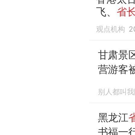
飞、
省
观点机构
2
甘肃景
营游客
赴现场
别人都叫我
黑龙江
书福一