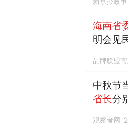
新京报政事
海南省
明会见
加
品牌联盟官
中秋节
省长
分
观察者网
2