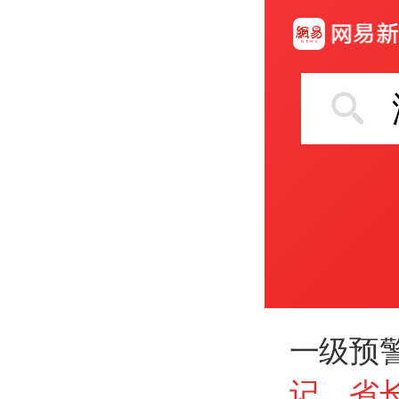
一级预
记
、
省