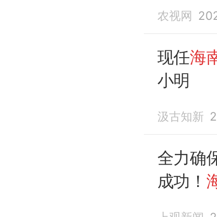
数额特
农视网
20
现任
海
小明
汲古知新
2
全力确
成功！
研