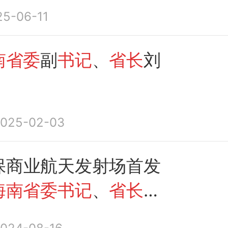
别巨大，被提起公诉！
25-06-11
南省委
副
书记
、
省长
刘
025-02-03
保商业航天发射场首发
海南省委书记
、
省长
调