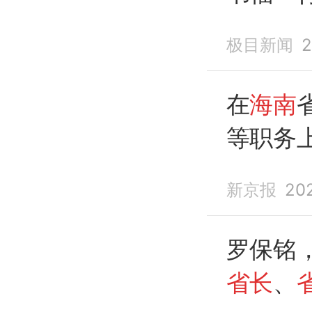
极目新闻
2
在
海南
等职务
人财物
新京报
20
罗保铭
省长
、