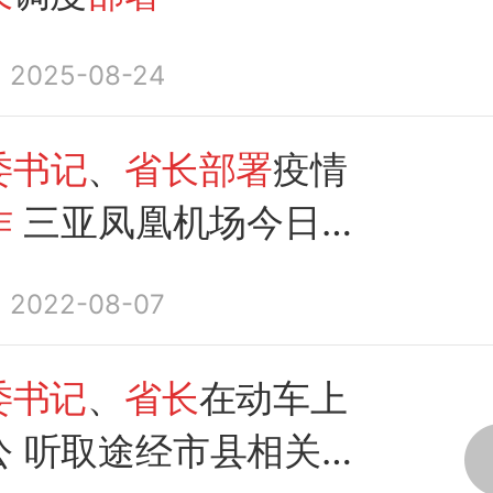
2025-08-24
委书记
、
省长部署
疫情
作
三亚凤凰机场今日航
2022-08-07
委书记
、
省长
在动车上
公 听取途经市县相关
工