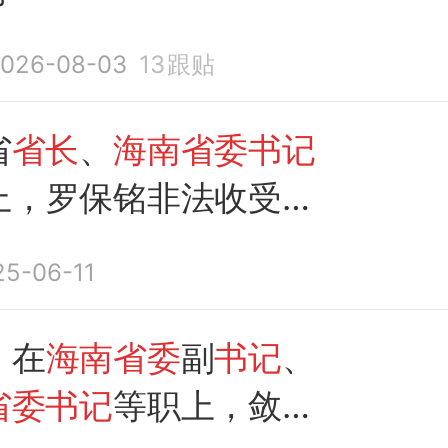
026-08-03
13
跟贴
省
省长
、
海南省委书记
上，罗保铭非法收受他
，数额特别巨大
25-06-11
，在
海南省委
副
书记
、
省委书记
等职上，敛财