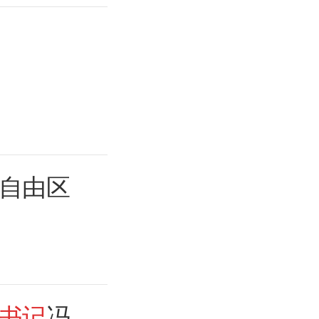
自由区
书记
冯