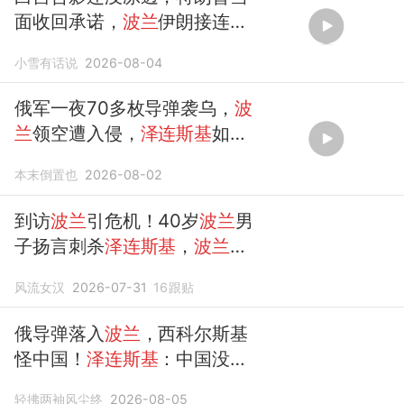
面收回承诺，
波兰
伊朗接连补
刀，
泽连斯基
连收三条坏消息
小雪有话说
2026-08-04
俄军一夜70多枚导弹袭乌，
波
兰
领空遭入侵，
泽连斯基
如何
应对
本末倒置也
2026-08-02
到访
波兰
引危机！40岁
波兰
男
子扬言刺杀
泽连斯基
，
波兰
火
速抓捕
风流女汉
2026-07-31
16
跟贴
俄导弹落入
波兰
，西科尔斯基
怪中国！
泽连斯基
：中国没给
俄武器！
轻拂两袖风尘终
2026-08-05