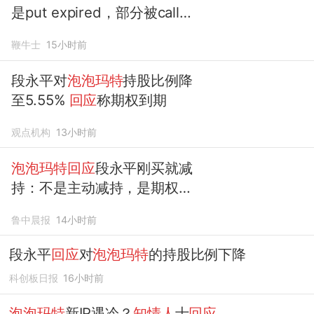
是put expired，部分被call走
了
鞭牛士
15小时前
段永平对
泡泡玛特
持股比例降
至5.55%
回应
称期权到期
观点机构
13小时前
泡泡玛特回应
段永平刚买就减
持：不是主动减持，是期权合
约履约，按交易约定交付对应
鲁中晨报
14小时前
股份
段永平
回应
对
泡泡玛特
的持股比例下降
科创板日报
16小时前
泡泡玛特
新IP遇冷？
知情人
士
回应