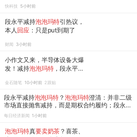
快科技
5小时前
段永平减持
泡泡玛特
引热议，
本人
回应
：只是put到期了
财闻
3小时前
小作文又来，半导体设备大爆
发！减持
泡泡玛特
，段永平
回
应
来了
金石随笔
10小时前
2
跟贴
段永平减持
泡泡玛特
？
泡泡玛特
澄清：并非二级
市场直接抛售减持，而是期权合约履约；段永平
本人
回应
：就是期权到期
每日经济新闻
1小时前
泡泡玛特
真
要卖奶茶
？喜茶、