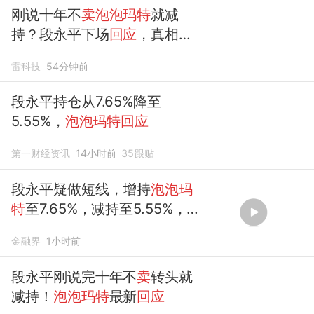
刚说十年不
卖泡泡玛特
就减
持？段永平下场
回应
，真相反
转
雷科技
54分钟前
段永平持仓从7.65%降至
5.55%，
泡泡玛特回应
第一财经资讯
14小时前
35
跟贴
段永平疑做短线，增持
泡泡玛
特
至7.65%，减持至5.55%，
回应
！系期权合约履约
金融界
1小时前
段永平刚说完十年不
卖
转头就
减持！
泡泡玛特
最新
回应