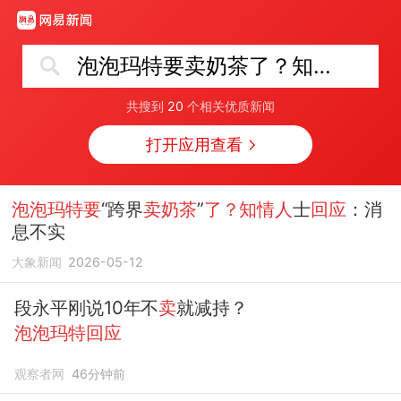
泡泡玛特要卖奶茶了？知情人回应
共搜到
20
个相关优质新闻
打开应用查看
泡泡玛特要
“跨界
卖奶茶
”
了？知情人
士
回应
：消
息不实
大象新闻
2026-05-12
段永平刚说10年不
卖
就减持？
泡泡玛特回应
观察者网
46分钟前