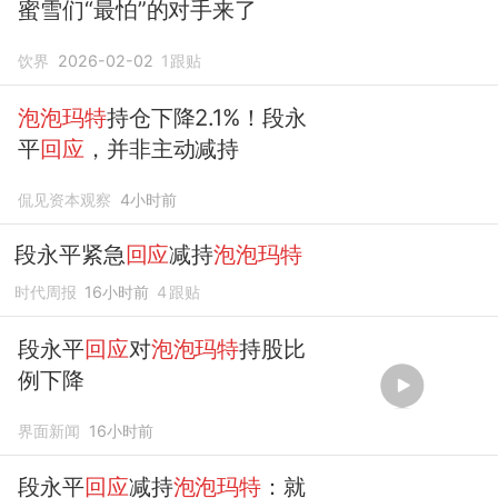
蜜雪们“最怕”的对手来了
饮界
2026-02-02
1
跟贴
泡泡玛特
持仓下降2.1%！段永
平
回应
，并非主动减持
侃见资本观察
4小时前
段永平紧急
回应
减持
泡泡玛特
时代周报
16小时前
4
跟贴
段永平
回应
对
泡泡玛特
持股比
例下降
界面新闻
16小时前
段永平
回应
减持
泡泡玛特
：就