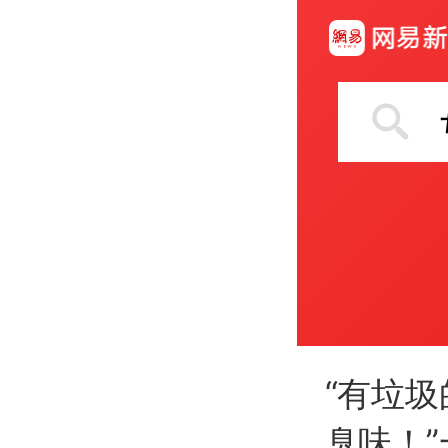
“有垃
臭味！”