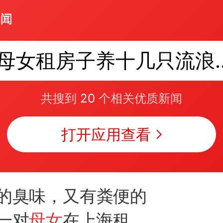
母女租房子养十几
共搜到
20
个相关优质新闻
打开应用查看
圾的臭味，又有粪便的
一对
母女
在上海租