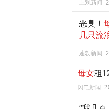
上观新闻
2
恶臭！
几只流
万的房
蓬勃新闻
2
母女
租1
闪电新闻
2
“我几