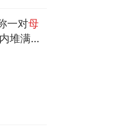
称一对
母
内堆满
没法要