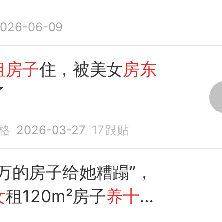
凌晨出门捡废品背回
026-06-09
上海有房产却四处搬
多个小区被投诉
租房子
住，被美女
房东
了
格
2026-03-27
17
跟贴
万的房子给她糟蹋”，
女
租120m²房子
养十几
狗
，凌晨出门捡废品背