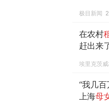
浪狗
，
极目新闻
2
家……
家，在
在农村
赶出来
埃里克茨威
“我几百
上海
母
只流浪