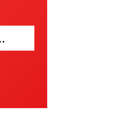
只流浪狗 房东崩溃