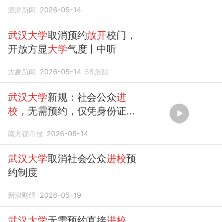
澎湃新闻
2026-05-14
武汉大学
取消预约
放开
校门，
开放方显
大学
气度丨中听
大象新闻
2026-05-14
58
跟贴
武汉大学
新规：社会公众
进
校
，无需预约，仅凭身份证即
可
南方都市报
2026-05-14
武汉大学
取消社会公众
进校
预
约制度
新浪财经
2026-05-19
武汉大学
无需预约直接
进校