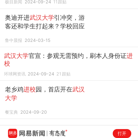
极目新闻
2024-09-24
11
跟贴
奥迪开进
武汉大学
引冲突，游
客还和学生打起来？学校回应
鲁中晨报
2024-03-15
武汉大学
官宣：参观无需预约，刷本人身份证
进
校
环球网资讯
2024-09-24
21
跟贴
老乡鸡
进校
园，首店开在
武汉
大学
餐宝典
2024-09-20
打开