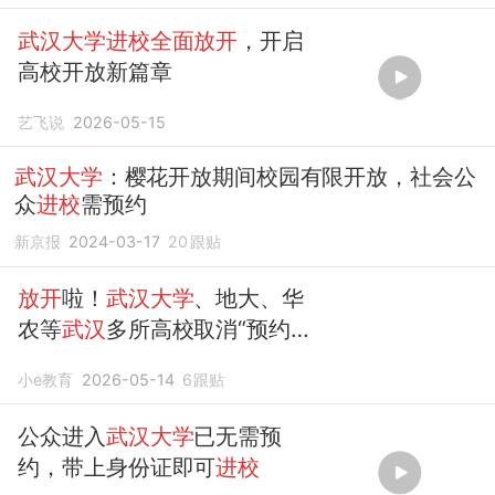
武汉大学进校全面放开
，开启
高校开放新篇章
艺飞说
2026-05-15
武汉大学
：樱花开放期间校园有限开放，社会公
众
进校
需预约
新京报
2024-03-17
20
跟贴
放开
啦！
武汉大学
、地大、华
农等
武汉
多所高校取消“预约入
校”
小e教育
2026-05-14
6
跟贴
公众进入
武汉大学
已无需预
约，带上身份证即可
进校