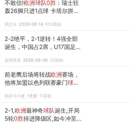
不敢信!
欧洲球队0胜
：瑞士狂
轰26脚只进1点球 卡塔尔拼下
历史首分
风过乡
2026-06-14
650
跟贴
2-2绝平，2-1逆转！4强全部
诞生，中国占2席，U17国足3
胜欧洲球队
侃球熊弟
2026-08-06
32
跟贴
前老鹰后场将转战
欧洲
赛场，
他将加盟以色列联赛豪门
球
队
？
稻谷与小麦
1天前
11
跟贴
2-1,
欧洲
最神奇
球队
诞生,开局
5轮
0胜
掉进降级区,如今冲至
第2争冠