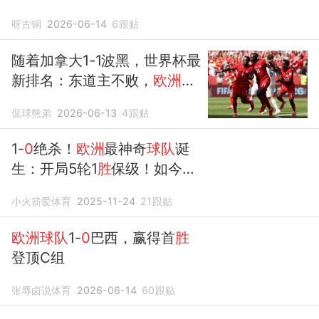
至今
0胜
呀古铜
2026-06-14
6
跟贴
随着加拿大1-1波黑，世界杯最
新排名：东道主不败，
欧洲球
队仍0胜
侃球熊弟
2026-06-13
4
跟贴
1-
0
绝杀！
欧洲
最神奇
球队
诞
生：开局5轮1
胜
保级！如今落
后榜首4分
小火箭爱体育
2025-11-24
21
跟贴
欧洲球队
1-
0
巴西，赢得首
胜
登顶C组
张辱卤说体育
2026-06-14
60
跟贴