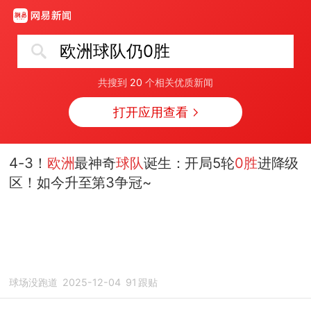
欧洲球队仍0胜
共搜到
20
个相关优质新闻
打开应用查看
4-3！
欧洲
最神奇
球队
诞生：开局5轮
0胜
进降级
区！如今升至第3争冠~
球场没跑道
2025-12-04
91
跟贴