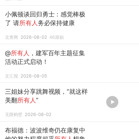
小佩顿谈回归勇士：感觉棒极
了 请
所有人
务必保持健康
北青网
2026-08-02
46
跟贴
@
所有人
，建军百年主题征集
活动正式启动！
文汇报
2026-08-05
三姐妹分享跳舞视频，“就这样
美翻
所有人
”
无限鹤壁
2026-08-02
布福德：波波维奇仍在康复中
他的努力程度超乎
所有人
想象