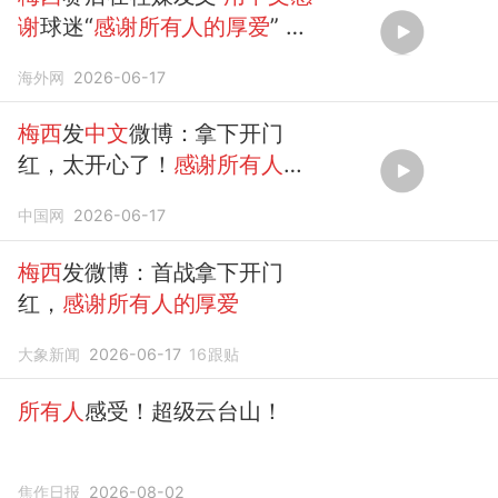
谢
球迷“
感谢所有人的厚爱
” #
梅西
#世界杯
海外网
2026-06-17
梅西
发
中文
微博：拿下开门
红，太开心了！
感谢所有人
！
（央视新闻、体坛周报、新华
中国网
2026-06-17
社
梅西
发微博：首战拿下开门
红，
感谢所有人的厚爱
大象新闻
2026-06-17
16
跟贴
所有人
感受！超级云台山！
焦作日报
2026-08-02