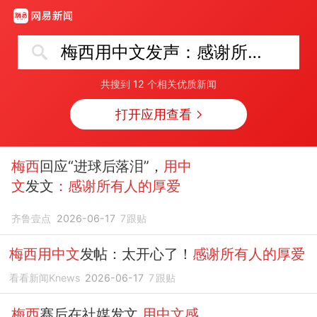
梅西用中文发声：感谢所有人的厚爱
共搜到
12
个相关优质新闻
打开应用查看
梅西
回应“进球后落泪”，
用中
文
发文
：感谢所有人的厚爱
齐鲁壹点
2026-06-17
7
跟贴
梅西用中文
发帖：太开心了！
感谢所有人的厚爱
看看新闻Knews
2026-06-17
7
跟贴
梅西
赛后在社媒发文
用中文感