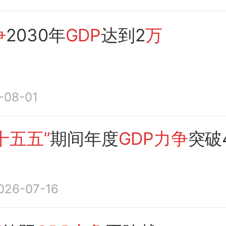
争
2030年
GDP
达到2
万
-08-01
十五五”
期间年度
GDP力争
突破
026-07-16