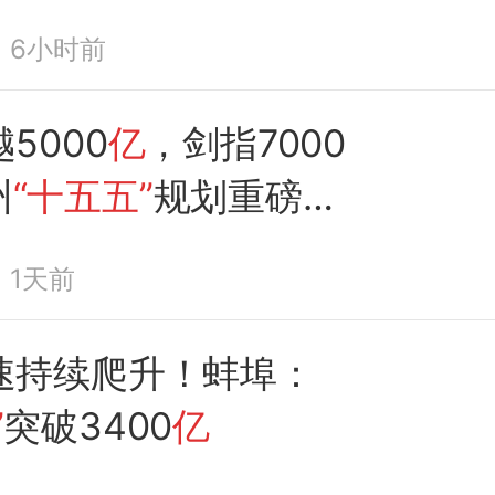
6小时前
5000
亿
，剑指7000
州
“十五五”
规划重磅发
区如何再造一个“新特
1天前
速持续爬升！蚌埠：
”
突破3400
亿