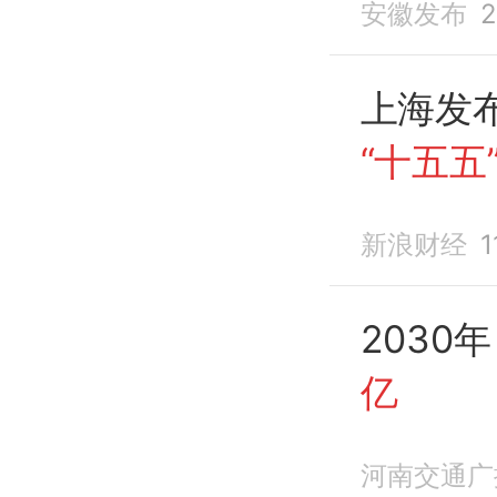
安徽发布
2
上海发
“十五五
占比要达
新浪财经
2030
亿
河南交通广播