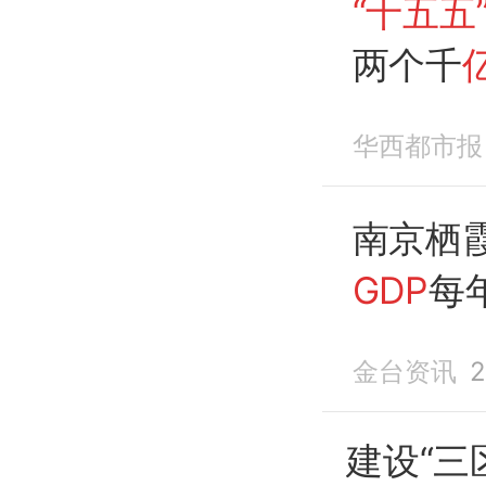
“十五五
两个千
华西都市报
南京栖
GDP
每
金台资讯
2
建设“三