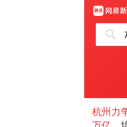
杭州力争
万亿
，