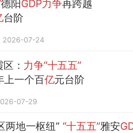
”
德阳
GDP力争
再跨越
亿
台阶
2026-07-24
霞区：
力争“十五五”
年上一个百
亿
元台阶
026-07-29
区两地一枢纽”
“十五五”
雅安
G