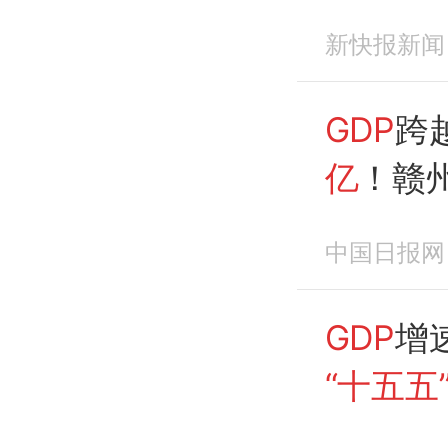
新快报新闻
GDP
跨越
亿
！赣
布：老
中国日报网
区”？
GDP
增
“十五五