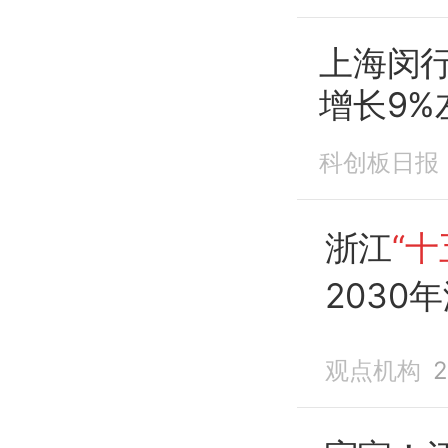
上海闵
增长9%
科创板日报
浙江
“十
2030
比重达1
观点机构
2