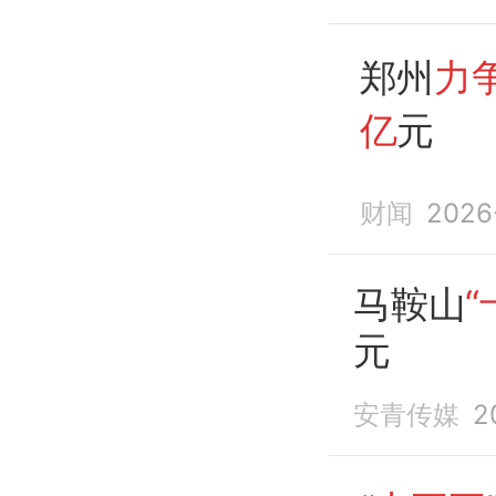
郑州
力
亿
元
财闻
2026
马鞍山
“
元
安青传媒
2