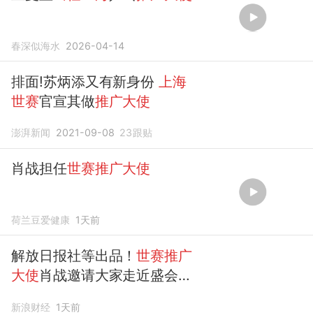
春深似海水
2026-04-14
排面!苏炳添又有新身份
上海
世赛
官宣其做
推广大使
澎湃新闻
2021-09-08
23
跟贴
肖战担任
世赛推广大使
荷兰豆爱健康
1天前
解放日报社等出品！
世赛推广
大使
肖战邀请大家走近盛会，
走近技能追梦的年轻人！
新浪财经
1天前