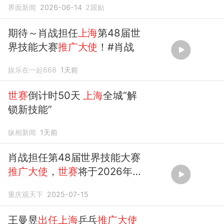
界面新闻
2026-06-14
2
跟贴
期待～肖战担任
上海
第48届世
界技能大赛
推广大使
！#肖战
娱乐在一起668
1天前
世赛
倒计时50天
上海
全城“解
锁新技能”
纵相新闻
1天前
肖战担任第48届世界技能大赛
推广大使
，
世赛
将于2026年9
月在中国
上海
举办
重庆观天下
2025-07-15
王曼昱
出任上海
乒乓
推广大使