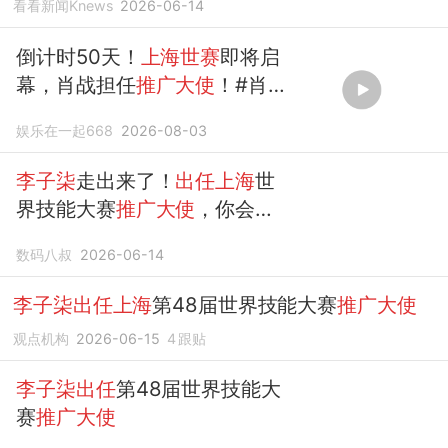
看看新闻Knews
2026-06-14
倒计时50天！
上海世赛
即将启
幕，肖战担任
推广大使
！#肖
战
娱乐在一起668
2026-08-03
李子柒
走出来了！
出任上海
世
界技能大赛
推广大使
，你会支
持吗？
数码八叔
2026-06-14
李子柒出任上海
第48届世界技能大赛
推广大使
观点机构
2026-06-15
4
跟贴
李子柒出任
第48届世界技能大
赛
推广大使