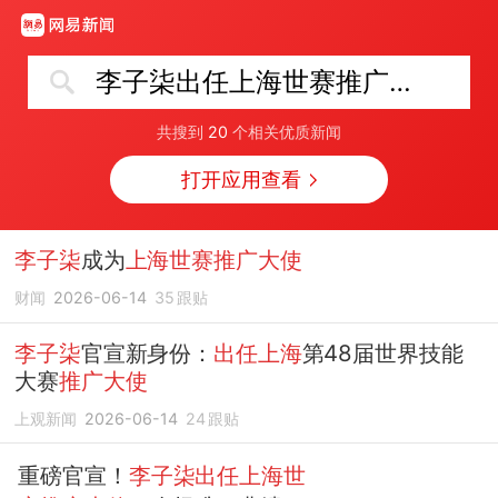
李子柒出任上海世赛推广大使
共搜到
20
个相关优质新闻
打开应用查看
李子柒
成为
上海世赛推广大使
财闻
2026-06-14
35
跟贴
李子柒
官宣新身份：
出任上海
第48届世界技能
大赛
推广大使
上观新闻
2026-06-14
24
跟贴
重磅官宣！
李子柒出任上海世