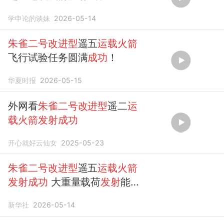
学申论的谈妹
2026-05-14
朱雀二号改进型
遥五
运载火箭
飞行试验任务圆满
成功
！
华夏时报
2026-05-15
外网看
朱雀二号改进型
遥二
运
载火箭发射成功
开心就好云仙女
2025-05-23
朱雀二号改进型
遥五
运载火箭
发射成功
大重量载荷
发射
能力
有提升
新华社
2026-05-14