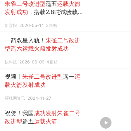
朱雀二号改进型
遥五
运载火箭
发射成功
，搭载2.8吨试验载
荷
新京报
2026-05-14
3
跟贴
一箭双星入轨！
朱雀二号改进
型遥六运载火箭发射成功
快科技
2026-06-09
4
跟贴
视频丨
朱雀二号改进型
遥一
运
载火箭发射成功
环球网资讯
2024-11-27
祝贺！我国
成功发射朱雀二号
改进型
遥五
运载火箭