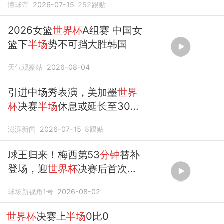
懂球帝
2026-07-15
252
跟贴
2026女篮
世界杯
A组赛 中国女
篮下
半场
势不可挡大胜韩国
天气观察站
2026-08-04
引进中场秀表演，美加墨
世界
杯
决赛
半场
休息或延长至30
分
钟
澎湃新闻
2026-07-15
8
跟贴
球王归来！梅西第53
分钟
替补
登场，迎
世界杯
决赛后首次亮
相
球场新视角1号
2026-08-02
世界杯
决赛上
半场
0比0