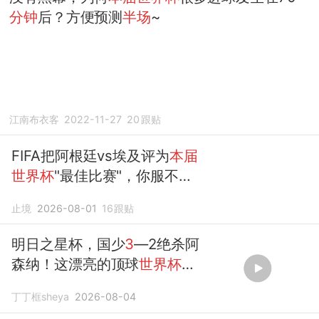
分钟
后？方便预测
半场
~
江南布衣客
2022-11-27
20
跟贴
FIFA把阿根廷vs埃及评为
本届
世界杯
"最佳比赛"，你服不
服？
止境
2026-08-01
16
跟贴
明日之星杯，国少
3
—2绝杀阿
森纳！这漂亮的顶球
世界杯
都
少见……
丁丁框sheya
2026-08-04