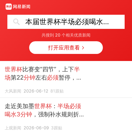
本届世界杯半场必须喝水3分钟
共搜到
20
个相关优质新闻
打开应用查看
世界杯
比赛变“四节”，上下
半
场
第22
分钟
左右
必须
暂停，
“强制
喝水3分钟
”！全球吐槽：
大风新闻
2026-06-12
81
跟贴
怕不是为了插播广告
走近美加墨
世界杯
：
半场必须
喝水3分钟
，强制补水规则折
射美式体育商业化包装
上观新闻
2026-06-09
3
跟贴