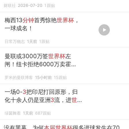
财联社
2026-07-20
1
跟贴
梅西13
分钟
首秀惊艳
世界杯
，
一球成名！
日常万物志
1天前
1
跟贴
曼联或3000万签
世界杯
左
闸！纽卡拒绝6000万卖霍
尔，非要买
必须
天价
罗米的曼联博客
15小时前
15
跟贴
一场0-
3
把印尼打回原形，归
化十余人仍是亚洲
3
流，进
世
界杯
成奢望
绿茵舞着
1天前
687
跟贴
没有黑幕，为何
本届世界杯
很多进球发生在70