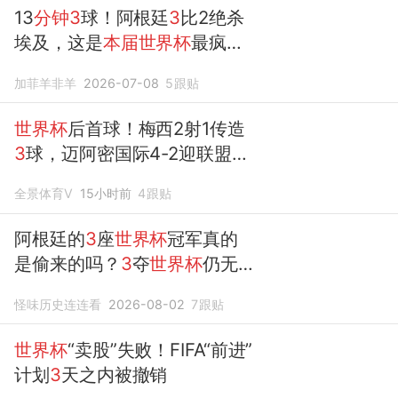
13
分钟3
球！阿根廷
3
比2绝杀
埃及，这是
本届世界杯
最疯狂
的逆转
加菲羊非羊
2026-07-08
5
跟贴
世界杯
后首球！梅西2射1传造
3
球，迈阿密国际4-2迎联盟杯
开门红
全景体育V
15小时前
4
跟贴
阿根廷的
3
座
世界杯
冠军真的
是偷来的吗？
3
夺
世界杯
仍无
法服众
怪味历史连连看
2026-08-02
7
跟贴
世界杯
“卖股”失败！FIFA“前进”
计划
3
天之内被撤销