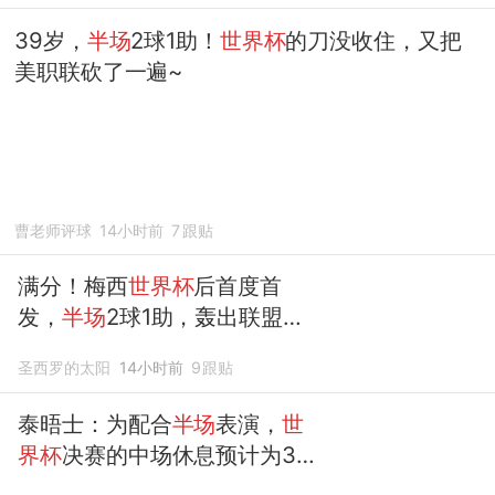
39岁，
半场
2球1助！
世界杯
的刀没收住，又把
美职联砍了一遍~
曹老师评球
14小时前
7
跟贴
满分！梅西
世界杯
后首度首
发，
半场
2球1助，轰出联盟杯
历史新纪录
圣西罗的太阳
14小时前
9
跟贴
泰晤士：为配合
半场
表演，
世
界杯
决赛的中场休息预计为30
分钟