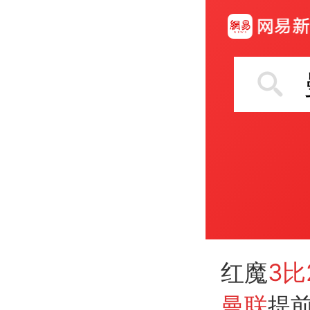
红魔
3比
曼联
提