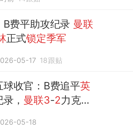
】B费平助攻纪录
曼联
林
正式
锁定季军
026-05-17
18
跟贴
五球收官：B费追平
英
纪录，
曼联3
-
2
力克
森
前三
026-05-18