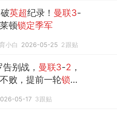
助破
英超
纪录！
曼联3
-
布莱顿
锁定季军
育小白
2026-05-25
2
跟贴
罗告别战，
曼联3
-
2
，
轮不败，提前一轮
锁定
军
026-05-17
3
跟贴