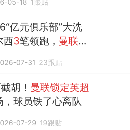
6-05-18
1
跟贴
G6“亿元俱乐部”大洗
尔西
3
笔领跑，
曼联
成
026-07-31
23
跟贴
 万截胡！
曼联锁定英超
场，球员铁了心离队
026-07-29
19
跟贴