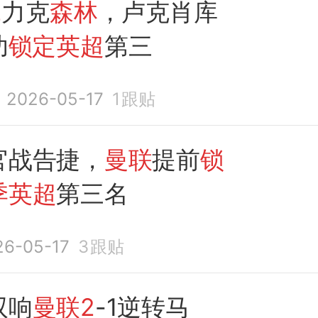
2
力克
森林
，卢克肖库
功
锁定英超
第三
2026-05-17
1
跟贴
官战告捷，
曼联
提前
锁
季英超
第三名
26-05-17
3
跟贴
双响
曼联2
-1逆转马