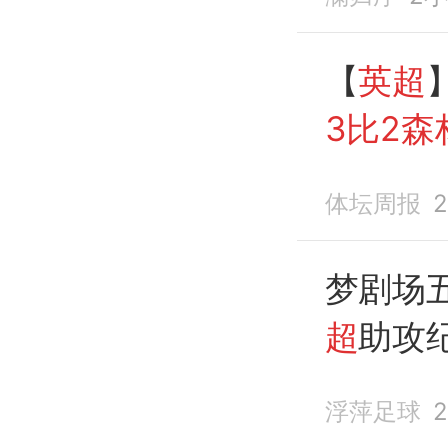
【
英超
3比2森
体坛周报
2
梦剧场
超
助攻
林锁定
浮萍足球
2