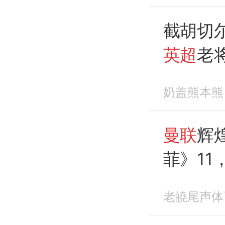
截胡切
英超
老
水货
奶盖熊本熊
曼联
辉
菲》11
联
8
老皢尾声体