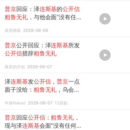
普京
回应：泽
连斯基
的
公开信
粗鲁无礼
，与他会面“没有任何
意义”
基里聊基
2026-06-06
普京
公开回应：泽
连斯基
所发
公开信
措辞
粗鲁无礼
最美的开始
2026-06-07
泽
连斯基
发
公开信
，
普京
一点
面子没给：
粗鲁无礼
，乌会面
希望落空
半身Naked
2026-06-07
13
跟贴
普京
回应
公开信
：
粗鲁无礼
，
现与泽
连斯基
会面“没有任何意