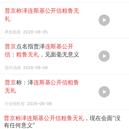
普京称泽连斯基公开信粗鲁无
礼
界面新闻
2026-06-05
普京
点名指责泽
连斯基公开
信
：
粗鲁无礼
，见面毫无意义
我叫汤姆
2026-06-06
普京
称：泽
连斯基公开信粗鲁
无礼
许侶很机智
2026-06-06
普京称泽连斯基公开信粗鲁无礼
，现在会面“没
有任何意义”