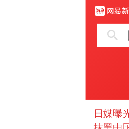
日媒曝
抹黑中