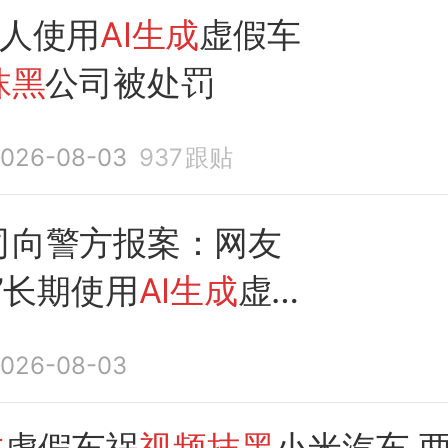
2人使用
AI生成
虚假车
抹黑
公司被处罚
026-08-03
937
跟贴
司向警方报案：网友
口”长期使用
AI生成
虚假
频抹黑
小米产品及高
026-08-03
行政拘留7日
成
虚假车祸
视频抹黑
小米汽车 