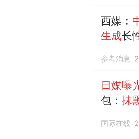
西媒：
生成
长
参考消息
2
日媒曝
包：
抹
来竟是“
国际在线
2