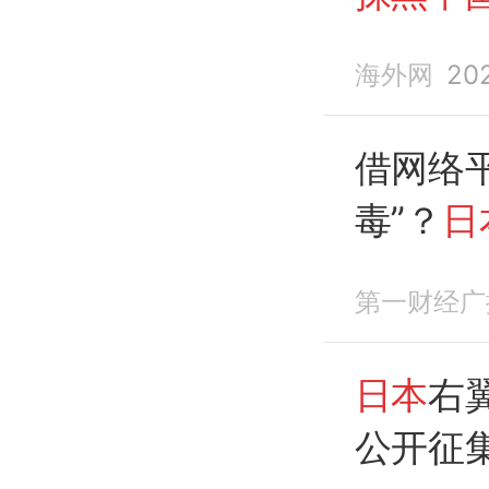
人！
海外网
20
借网络
毒”？
日
中国
第一财经广
日本
右
公开征集