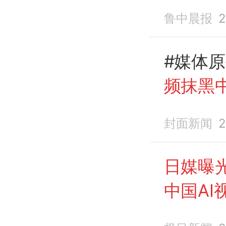
30秒
AI
鲁中晨报
2
几分钟
是谎言”
#媒体
频抹黑
杀是谎
封面新闻
2
全部发
真相的
日媒曝
理前溃
中国AI
指南”