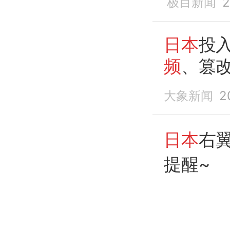
极目新闻
2
日本
投入
频
、篡
不掉
大象新闻
2
日本
右
提醒~