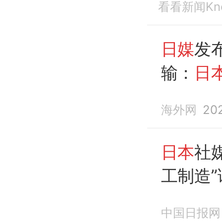
看看新闻Kn
日媒
发
输：
日
不上
中
海外网
20
日本
社
工制造
泼向
中
中国日报网