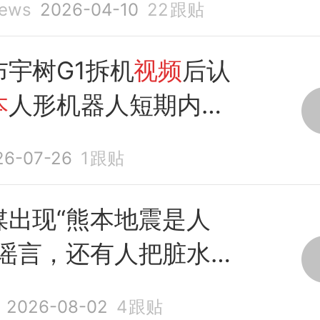
ews
2026-04-10
22
跟贴
布宇树G1拆机
视频
后认
本
人形机器人短期内赶
国
26-07-26
1
跟贴
媒出现“熊本地震是人
”谣言，还有人把脏水
国
，
日媒
紧急辟谣！
2026-08-02
4
跟贴