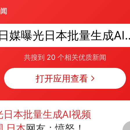
日媒曝光日本批量生
共搜到
20
个相关优质新闻
打开应用查看
光日本批量生成AI视频
国
日本
网友：愤怒！丢