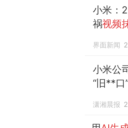
小米：
祸
视频
界面新闻
2
小米公
“旧**
车祸
视
潇湘晨报
2
管，被
用
AI生