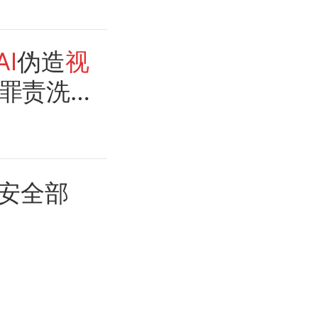
AI
伪造
视
罪责洗
安全部