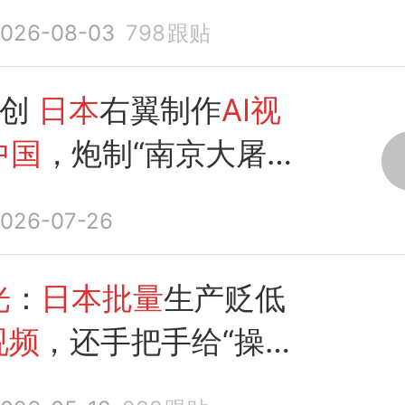
造假
视频
只需210元，
026-08-03
798
跟贴
就能炮制“南京大屠杀
等虚假
视频
原创
日本
右翼制作
AI视
中国
，炮制“南京大屠
言”虚假信息。国家安
026-07-26
文：任何妄图涂抹历史
行径，都将在铁证与公
光
：
日本批量
生产贬低
败
视频
，还手把手给“操作