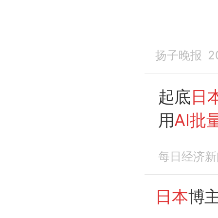
扬子晚报
2
起底
日
用
AI批
内容
每日经济新
日本
博