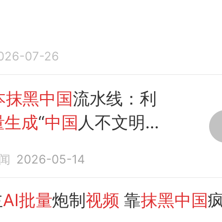
026-07-26
本抹黑中国
流水线：利
量生成
“
中国
人不文明”
闻
2026-05-14
主
AI批量
炮制
视频
靠
抹黑中国