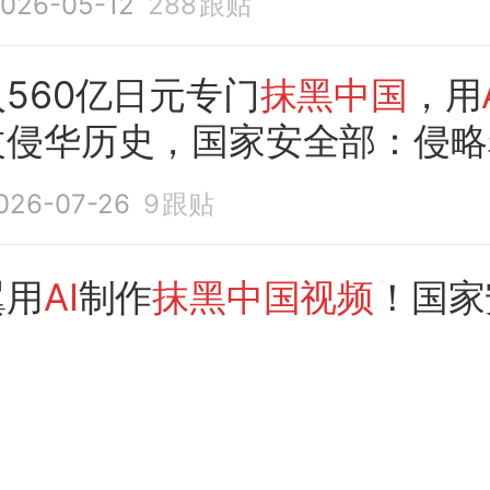
026-05-12
288
跟贴
560亿日元专门
抹黑中国
，用
改侵华历史，国家安全部：侵略
026-07-26
9
跟贴
翼用
AI
制作
抹黑中国视频
！国家