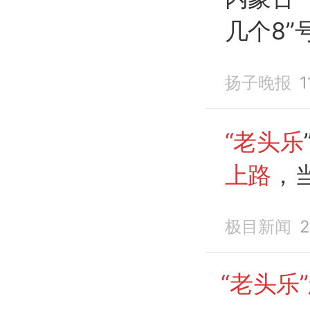
几个8”
违法，
扬子晚报
“老头乐
上路
，
行为，
极目新闻
“老头乐