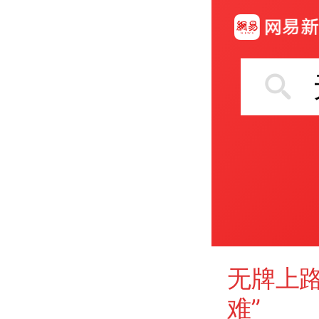
无牌上路
难”