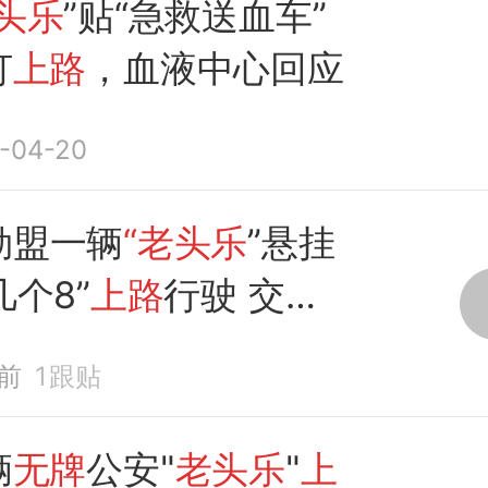
头乐
”贴“急救送血车”
灯
上路
，血液中心回应
-04-20
勒盟一辆
“老头乐
”悬挂
几个8”
上路
行驶 交
导无果将查处
前
1
跟贴
辆
无牌
公安"
老头乐
"
上