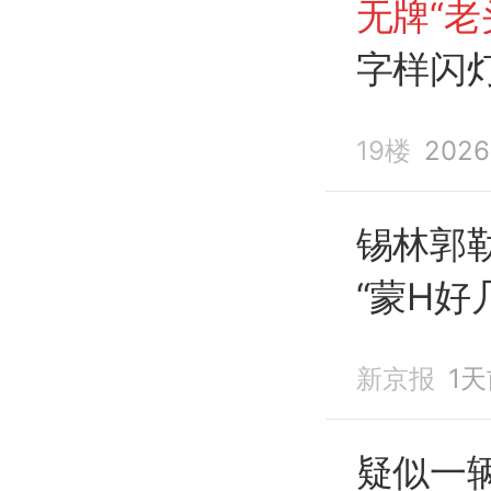
无牌“老
字样闪
19楼
2026
锡林郭
“蒙H好
警：劝
新京报
1天
疑似一