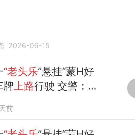
态
2026-06-15
一
“老头乐
”悬挂“蒙H好
车牌
上路
行驶 交警：劝
将查处
1天前
一
“老头乐
”悬挂“蒙H好