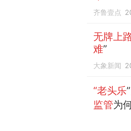
齐鲁壹点
2
无牌上
难
”
大象新闻
2
“老头乐
监管
为