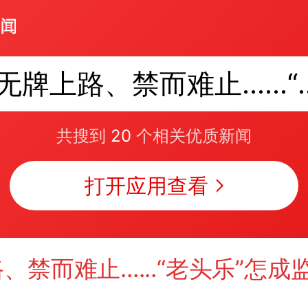
无牌上路、禁而难止...
共搜到
20
个相关优质新闻
打开应用查看
、禁而难止......“老头乐”怎成