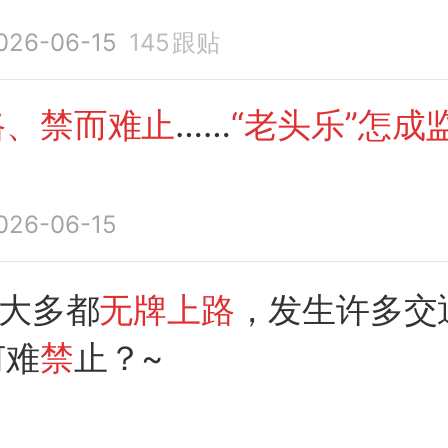
026-06-15
145
跟贴
路、禁而难止
……
“老头乐”怎成
026-06-15
”大多都
无牌上路
，发生许多交
何难
禁
止？~