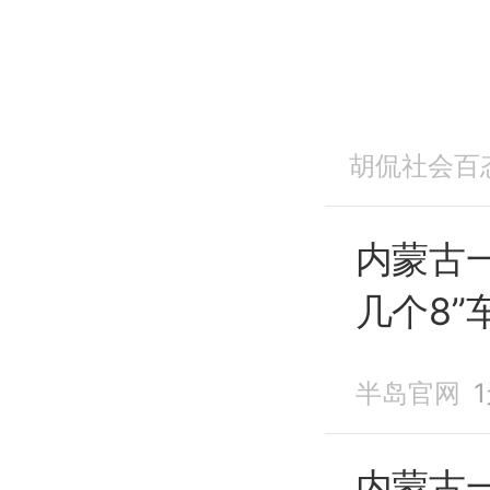
胡侃社会百
内蒙古
几个8”
导无果
半岛官网
内蒙古