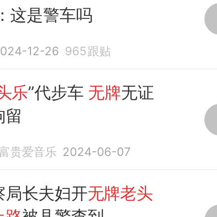
：这是警车吗
024-12-26
965
跟贴
老头乐
”代步车
无牌
无证
拘留
富贵爱音乐
2024-06-07
察局长夫妇开
无牌老头
上路
被县警查到