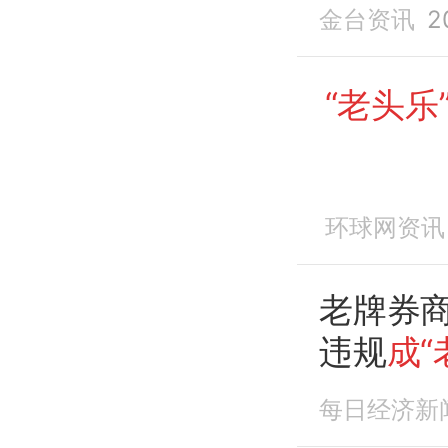
金台资讯
2
“老头乐
环球网资讯
老牌券商
违规
成“
每日经济新