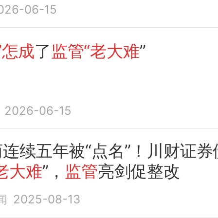
026-06-15
”怎成
了
监管“老大难
”
2026-06-15
连续五年被“点名”！川财证券
老大难
”，
监管
亮剑促整改
闻
2025-08-13