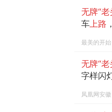
无牌“老
车
上路
最美的开始
无牌“老
字样闪
谱！
凤凰网安徽