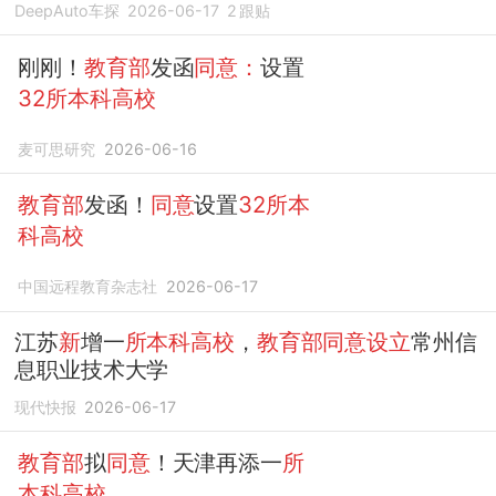
DeepAuto车探
2026-06-17
2
跟贴
刚刚！
教育部
发函
同意：
设置
32所本科高校
麦可思研究
2026-06-16
教育部
发函！
同意
设置
32所本
科高校
中国远程教育杂志社
2026-06-17
江苏
新
增一
所本科高校
，
教育部同意设立
常州信
息职业技术大学
现代快报
2026-06-17
教育部
拟
同意
！天津再添一
所
本科高校
...