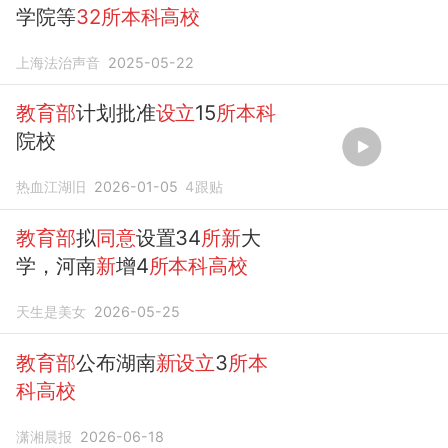
学院等
32所本科高校
上海法治声音
2025-05-22
教育部
计划批准
设立
15
所本科
院校
热血江湖旧
2026-01-05
4
跟贴
教育部
拟
同意
设置34
所新
大
学，河南
新
增4
所本科高校
天生是美女
2026-05-25
教育部
公布湖南
新设立
3
所本
科高校
潇湘晨报
2026-06-18