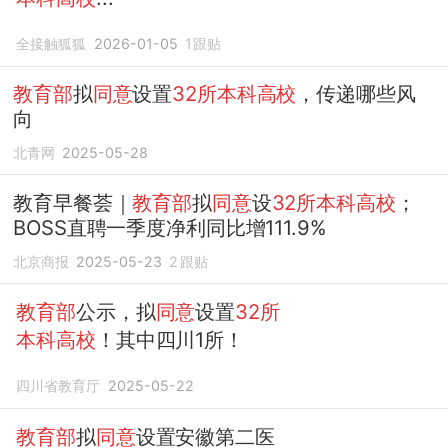
全接触狐狐
2026-01-05
1
跟贴
教育部
拟
同意
设置
32所本科高校
，传递哪些风
向
北青网
2025-05-28
教育早餐荟｜
教育部
拟
同意
设
32所本科高校
；
BOSS直聘一季度净利同比增111.9%
北京商报
2025-05-23
2
跟贴
教育部
公示，拟
同意
设置
32所
本科高校
！其中四川1所！
四川省教育厅
2025-05-22
教育部
拟
同意
设置安徽第二医