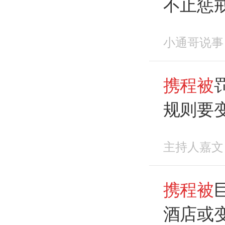
不止惩
立规
小通哥说事
携程被
规则要
主持人嘉文
携程被
酒店或