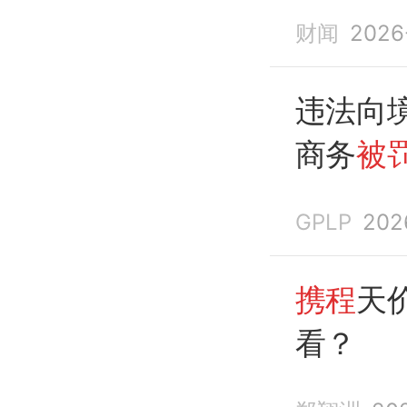
财闻
2026
违法向
商务
被罚
GPLP
202
携程
天
看？