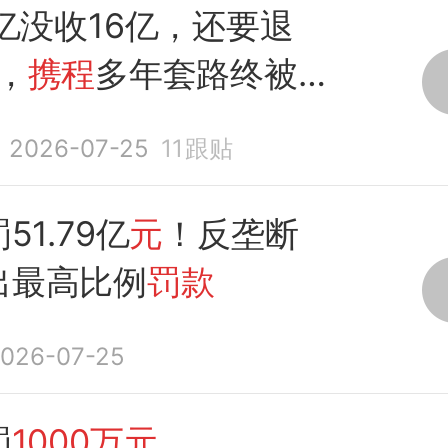
5亿没收16亿，还要退
，
携程
多年套路终被
2026-07-25
11
跟贴
51.79亿
元
！反垄断
出最高比例
罚款
026-07-25
罚
1000万元