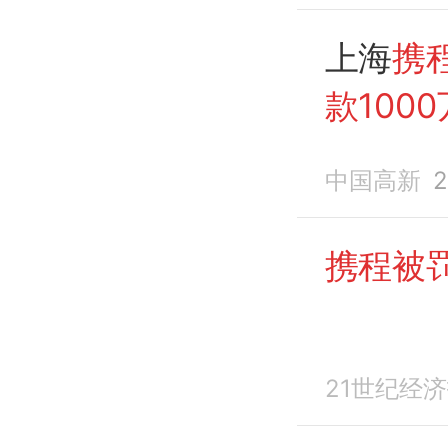
上海
携
款100
中国高新
2
携程被罚
21世纪经