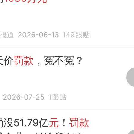
济报道
2026-06-13
149
跟贴
天价
罚款
，冤不冤？
2026-07-25
1
跟贴
罚没51.79亿
元
！
罚款