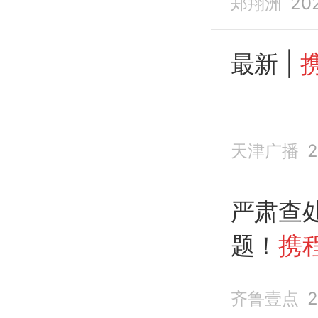
郑翔洲
20
最新 |
天津广播
2
严肃查
题！
携
齐鲁壹点
2