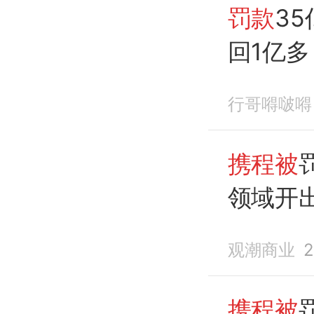
罚款
3
回1亿多
罚
行哥嘚啵嘚
携程被
罚
领域开
观潮商业
2
携程被