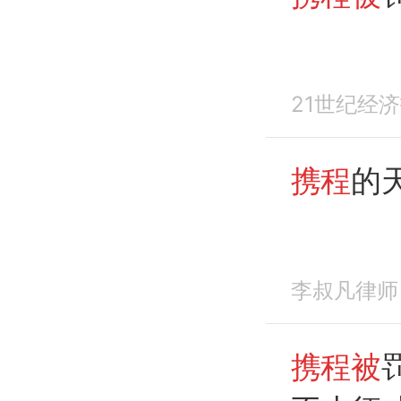
21世纪经
携程
的
李叔凡律师
携程被