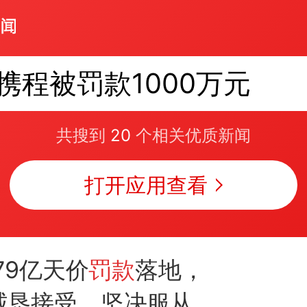
携程被罚款1000万元
共搜到
20
个相关优质新闻
打开应用查看
.79亿天价
罚款
落地，
诚恳接受、坚决服从