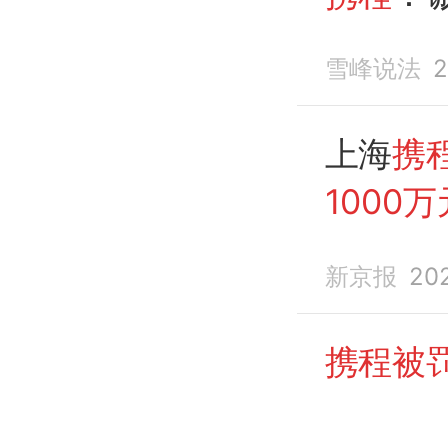
雪峰说法
2
上海
携
1000万
新京报
20
携程被罚