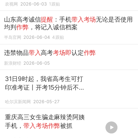
农视网
2026-06-03
1
跟贴
山东高考诚信
提醒
：手机
带入考场
无论是否使用
均判
作弊
，将记入诚信档案
半岛官网
2026-06-04
4
跟贴
违禁物品
带入
高考
考场即
认定
作弊
新浪财经
2026-06-05
31日9时起，我省高考生可打
印准考证丨开考15分钟后不得
进场，手机
带入考场即
算
作弊
哈尔滨新闻网
2026-05-27
重庆高三女生骗走麻辣烫阿姨
手机，
带入考场作弊
被抓