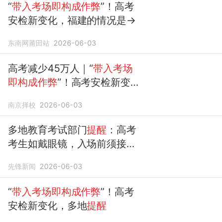
“
带入考场即构成作弊
”！高考
安检新变化，福建的情况是→
东南网莆田站
2026-06-03
高考减少45万人｜“
带入考场
即构成作弊
”！高考安检新变
化，多地
提醒
南京择校
2026-06-03
多地教育考试部门
提醒
：高考
考生如戴眼镜，入场前须接受
查验|教育部：携带手机、智能
先锋新闻
2026-06-03
手表（手环）、智能眼镜等进
入
考场构成作弊
“
带入考场即构成作弊
”！高考
安检新变化，多地
提醒