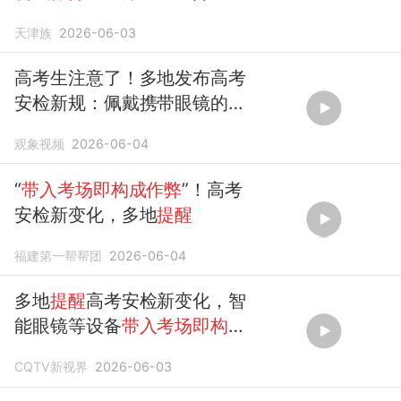
通管控！
天津族
2026-06-03
高考生注意了！多地发布高考
安检新规：佩戴携带眼镜的考
生需接受专项检查，智能眼镜
观象视频
2026-06-04
“
带入考场即构成作弊
”
“
带入考场即构成作弊
”！高考
安检新变化，多地
提醒
福建第一帮帮团
2026-06-04
多地
提醒
高考安检新变化，智
能眼镜等设备
带入考场即构成
作弊
。
CQTV新视界
2026-06-03