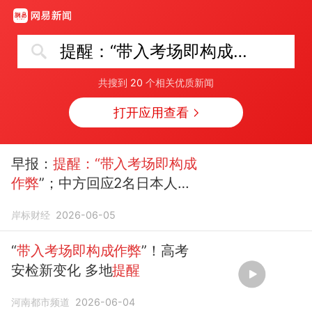
提醒：“带入考场即构成作弊”！
共搜到
20
个相关优质新闻
打开应用查看
早报：
提醒：“带入考场即构成
作弊
”；中方回应2名日本人处
理日遗化武受伤；27万元买车
岸标财经
2026-06-05
4年后发现是“假车”；日元沦为
“全球最弱货币”
“
带入考场即构成作弊
”！高考
安检新变化 多地
提醒
河南都市频道
2026-06-04