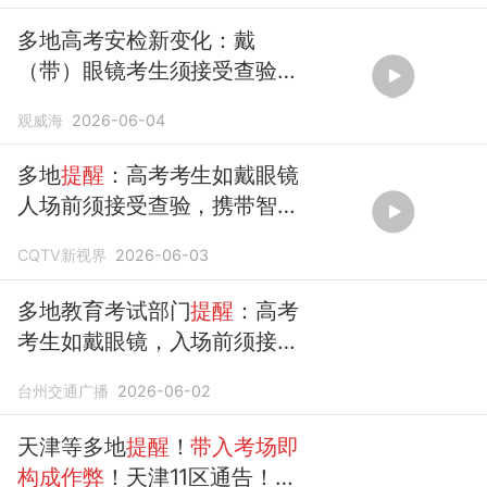
多地高考安检新变化：戴
（带）眼镜考生须接受查验，
智能眼镜“
带入考场即构成作
观威海
2026-06-04
弊
”。（红星新闻）
多地
提醒
：高考考生如戴眼镜
人场前须接受查验，携带智能
眼镜进入
考场即构成作弊
。
CQTV新视界
2026-06-03
多地教育考试部门
提醒
：高考
考生如戴眼镜，入场前须接受
查验；教育部：携带智能手表
台州交通广播
2026-06-02
（手环）、智能眼镜等进入
考
场即构成作弊
天津等多地
提醒
！
带入考场即
构成作弊
！天津11区通告！交