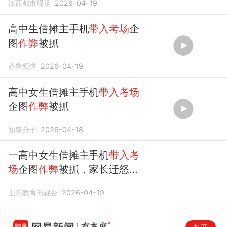
江西都市现场
2026-04-19
高中生借摊主手机
带入考场
企
图
作弊
被抓
齐鲁频道
2026-04-19
高中女生借摊主手机
带入考场
企图
作弊
被抓
知肇分子
2026-04-18
一高中女生借摊主手机
带入考
场
企图
作弊
被抓，家长迁怒摊
主，摊主被逼当众下跪道歉！
山东教育电视台
2026-04-19
家长仍嘲讽；校方回应