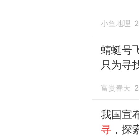
小鱼地理
2
蜻蜓号
只为寻
富贵春天
2
我国宣
寻
，探