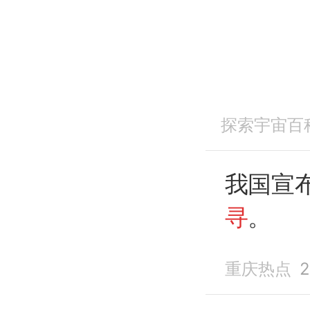
探索宇宙百
我国宣
寻
。
重庆热点
2