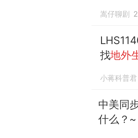
嵩仔聊剧
LHS1
找
地外
小蒋科普君
中美同
什么？~