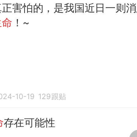
真正害怕的，是我国近日一则消
生命
！~
024-10-19
129
跟贴
命
存在可能性