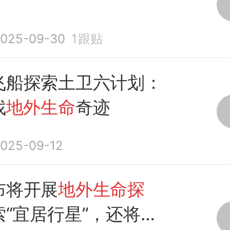
025-09-30
1
跟贴
飞船探索土卫六计划：
找
地外生命
奇迹
025-09-12
布将开展
地外生命探
索“宜居行星”，还将进