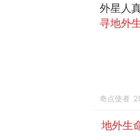
外星人
寻地外
奇点使者
2
地外生