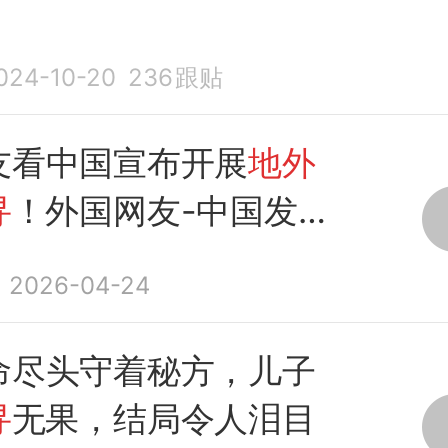
024-10-20
236
跟贴
友看中国宣布开展
地外
寻
！外国网友-中国发
么
2026-04-24
命尽头守着秘方，儿子
寻
无果，结局令人泪目