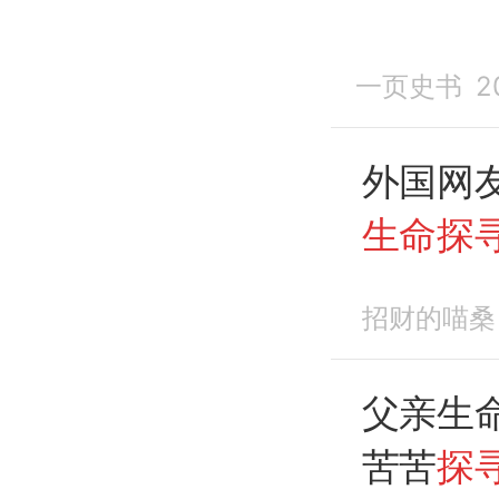
一页史书
2
外国网
生命探
现了什
招财的喵桑
父亲生
苦苦
探