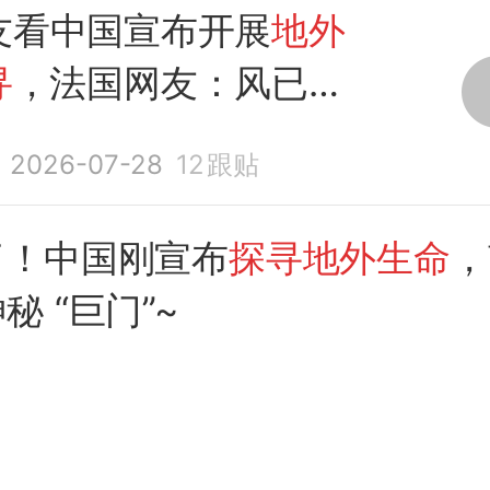
友看中国宣布开展
地外
寻
，法国网友：风已经
方
2026-07-28
12
跟贴
了！中国刚宣布
探寻地外生命
，
秘 “巨门”~